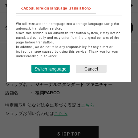
アイテム説明 / 素材
<About foreign language translation>
We will translate the homepage into a foreign language using the
シェアする
automatic translation service.
Since this service is an automatic translation system, it may not be
translated correctly and may differ from the original content of the
page before translation.
In addition, we do not take any responsibility for any direct or
indirect damage caused by using this service. Thank you for your
understanding in advance.
Switch language
Cancel
ショップ名
ジャーナルスタンダード ファニチャー
店舗名
福岡PARCO
特定商取引法など法令に基づく表記は
こちら
ショップお問い合わせは
こちら
SHOP TOP