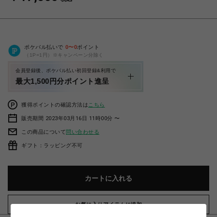
ポケパル払いで
0
〜
0
ポイント
（1P=1円）※キャンペーン分除く
会員登録後、ポケパル払い初回登録&利用で
最大1,500円分ポイント進呈
獲得ポイントの確認方法は
こちら
販売期間 2023年03月16日 11時00分 〜
この商品について
問い合わせる
ギフト：ラッピング不可
カートに入れる
お気に入りアイテムに追加