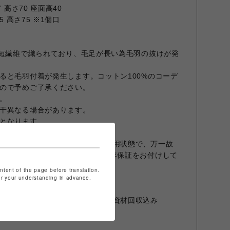
 高さ70 座面高40
5 高さ75 ※1個口
で短繊維で織られており、毛足が長い為毛羽の抜けが発
ると毛羽付着が発生します。コットン100%のコーデ
ので予めご了承ください。
。
干異なる場合があります。
となります。
にしたがったご家庭での正常な使用状態で、万一故
定により修理をさせていただく1年保証をお付けして
生の場合は有償修理となります。
ontent of the page before translation.
for your understanding in advance.
ー・・・開梱、組立、設置、梱包資材回収込み