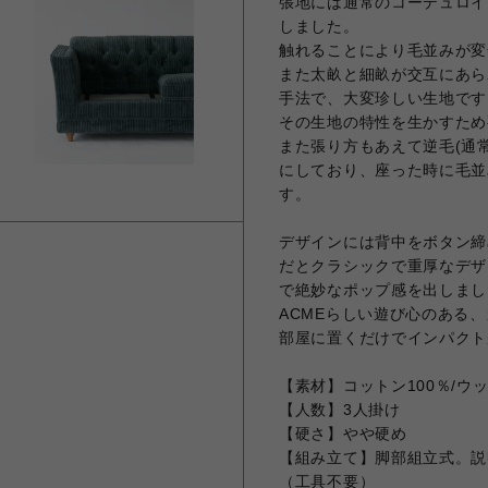
張地には通常のコーデュロイ
しました。
触れることにより毛並みが変
また太畝と細畝が交互にあら
手法で、大変珍しい生地です
その生地の特性を生かすため
また張り方もあえて逆毛(通
にしており、座った時に毛並
す。
デザインには背中をボタン締
だとクラシックで重厚なデザ
で絶妙なポップ感を出しまし
ACMEらしい遊び心のある
部屋に置くだけでインパクト
【素材】コットン100％/ウッ
【人数】3人掛け
【硬さ】やや硬め
【組み立て】脚部組立式。説
（工具不要）