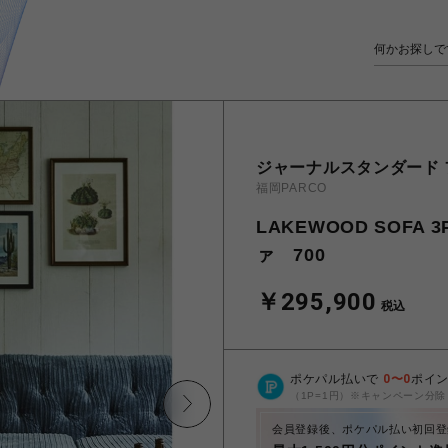
ジャーナルスタンダード
福岡PARCO
LAKEWOOD SOFA
ァ 700
￥295,900
税込
ポケパル払いで
0
〜
0
ポイ
（1P=1円）※キャンペーン分除
会員登録後、ポケパル払い初回登