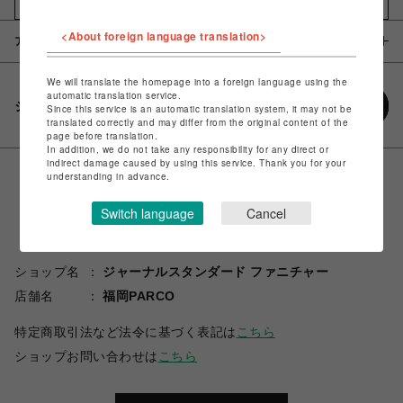
お気に入りアイテムに追加
<About foreign language translation>
アイテム説明 / 素材
We will translate the homepage into a foreign language using the
automatic translation service.
シェアする
Since this service is an automatic translation system, it may not be
translated correctly and may differ from the original content of the
page before translation.
In addition, we do not take any responsibility for any direct or
indirect damage caused by using this service. Thank you for your
understanding in advance.
Switch language
Cancel
ショップ名
ジャーナルスタンダード ファニチャー
店舗名
福岡PARCO
特定商取引法など法令に基づく表記は
こちら
ショップお問い合わせは
こちら