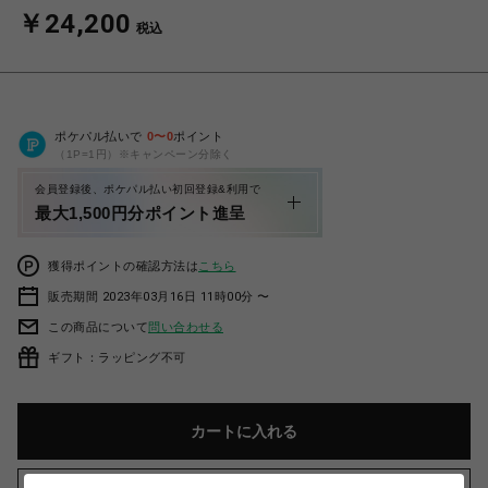
￥24,200
税込
ポケパル払いで
0
〜
0
ポイント
（1P=1円）※キャンペーン分除く
会員登録後、ポケパル払い初回登録&利用で
最大1,500円分ポイント進呈
獲得ポイントの確認方法は
こちら
販売期間 2023年03月16日 11時00分 〜
この商品について
問い合わせる
ギフト：ラッピング不可
カートに入れる