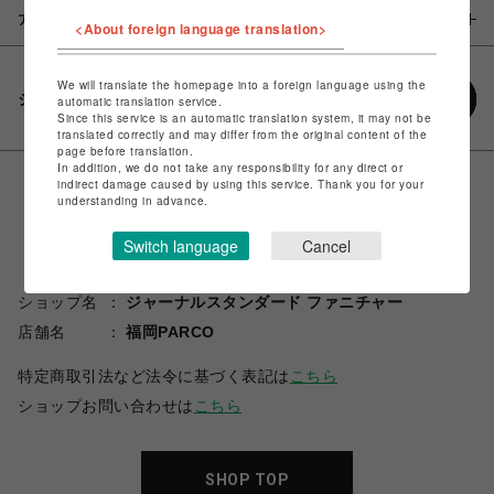
アイテム説明 / 素材
<About foreign language translation>
We will translate the homepage into a foreign language using the
シェアする
automatic translation service.
Since this service is an automatic translation system, it may not be
translated correctly and may differ from the original content of the
page before translation.
In addition, we do not take any responsibility for any direct or
indirect damage caused by using this service. Thank you for your
understanding in advance.
Switch language
Cancel
ショップ名
ジャーナルスタンダード ファニチャー
店舗名
福岡PARCO
特定商取引法など法令に基づく表記は
こちら
ショップお問い合わせは
こちら
SHOP TOP