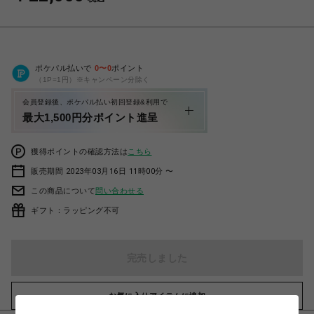
ポケパル払いで
0
〜
0
ポイント
（1P=1円）※キャンペーン分除く
会員登録後、ポケパル払い初回登録&利用で
最大1,500円分ポイント進呈
獲得ポイントの確認方法は
こちら
販売期間 2023年03月16日 11時00分 〜
この商品について
問い合わせる
ギフト：ラッピング不可
完売しました
お気に入りアイテムに追加