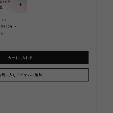
録&利用で
呈
こちら
11時00分 〜
せる
カートに入れる
お気に入りアイテムに追加