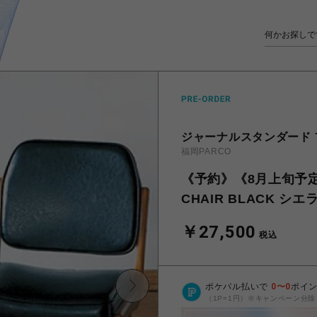
ジャーナルスタンダード
福岡PARCO
《予約》《8月上旬予定》
CHAIR BLACK シエ
￥27,500
税込
ポケパル払いで
0
〜
0
ポイ
（1P=1円）※キャンペーン分除