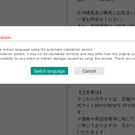
※沖縄県及び離島にお住まい
一度お問合せください。
また、当該地域は「組立・設
ご了承ください。
lation>
a foreign language using the automatic translation service.
【お問い合わせ先】
anslation system, it may not be translated correctly and may differ from the original c
onsibility for any direct or indirect damage caused by using this service. Thank you 
JOURNAL STANDARD F
［電話番号] 092-235-7421
Switch language
Cancel
［メール］jsf-987@acme.co
［営業時間］ 10:00~20:30
【注意事項】
※こちらのサイトは、店舗ス
式サイトBAYCREW'S 
す。
※価格や商品情報等に関しては
に準じておりますが、万が一
いただきます。