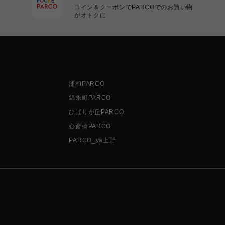
コイン＆クーポンでPARCOでのお買い物
がオトクに
浦和PARCO
錦糸町PARCO
ひばりが丘PARCO
心斎橋PARCO
PARCO_ya上野