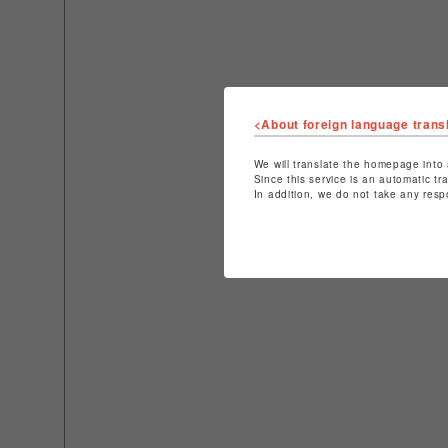
<About foreign language trans
We will translate the homepage into 
Since this service is an automatic tr
In addition, we do not take any resp