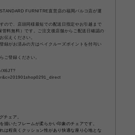
STANDARD FURNITRE直営店の福岡パルコ店が運
すので、店頭同様最短での配送日指定やお引越まで
保管料無料）です。ご注文後店舗からご配送日確認の
お伝えください。
登録がお済みの方はベイクルーズポイントを付与い
らご登録ください。
me/X6JT?
qr&c=201901shop0291_direct
ングチェア。
を描いたフレームが柔らかい印象のチェアです。
れは程良くクッション性があり快適な座り心地とな