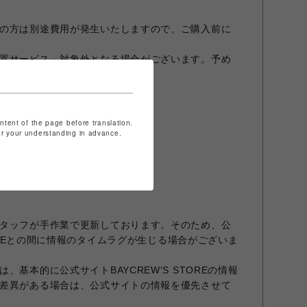
の方は別途費用が発生いたしますので、ご購入前に
置サービス」対象外となる場合がございます。予め
ontent of the page before translation.
for your understanding in advance.
URNITRE 福岡パルコ店
.jp
タッフが手作業で更新しております。そのため、公
STOREとの間に情報のタイムラグが生じる場合がございま
、基本的に公式サイトBAYCREW'S STOREの情報
差異がある場合は、公式サイトの情報を優先させて