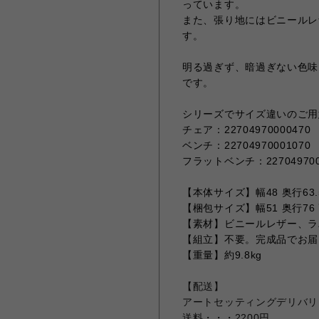
っています。
また、張り地にはビニールレ
す。
明る過ぎず、暗過ぎない色味
です。
シリーズでサイズ違いのご用
チェア：22704970000470
ベンチ：22704970001070
フラットベンチ：227049700
【本体サイズ】幅48 奥行63.
【梱包サイズ】幅51 奥行76 
【素材】ビニールレザー、ラ
【組立】不要。完成品でお届
【重量】約9.8kg
【配送】
アートセッティングデリバリ
送料・・・2200円