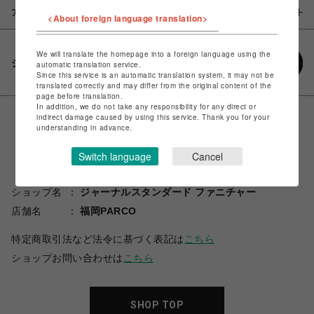
アイテム説明 / 素材
<About foreign language translation>
We will translate the homepage into a foreign language using the
シェアする
automatic translation service.
Since this service is an automatic translation system, it may not be
translated correctly and may differ from the original content of the
page before translation.
In addition, we do not take any responsibility for any direct or
indirect damage caused by using this service. Thank you for your
understanding in advance.
Switch language
Cancel
ショップ名
ジャーナルスタンダード ファニチャー
店舗名
福岡PARCO
特定商取引法など法令に基づく表記は
こちら
ショップお問い合わせは
こちら
SHOP TOP