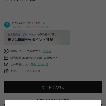
ポケパル払いで
0
〜
0
ポイント
（1P=1円）※キャンペーン分除く
会員登録後、ポケパル払い初回登録&利用で
最大1,500円分ポイント進呈
獲得ポイントの確認方法は
こちら
販売期間 2023年04月30日 00時00分 〜
この商品について
問い合わせる
ギフト：ラッピング不可
カートに入れる
お気に入りアイテムに追加