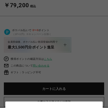
￥79,200
税込
ポケパル払いで
0
〜
0
ポイント
（1P=1円）※キャンペーン分除く
会員登録後、ポケパル払い初回登録&利用で
最大1,500円分ポイント進呈
獲得ポイントの確認方法は
こちら
この商品について
問い合わせる
ギフト：ラッピング不可
カートに入れる
お気に入りアイテムに追加