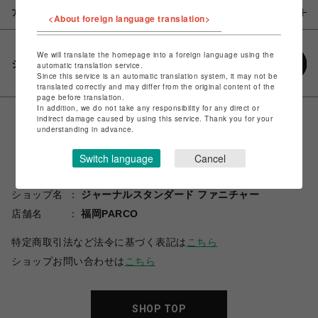
アイテム説明 / 素材
<About foreign language translation>
We will translate the homepage into a foreign language using the
シェアする
automatic translation service.
Since this service is an automatic translation system, it may not be
translated correctly and may differ from the original content of the
page before translation.
In addition, we do not take any responsibility for any direct or
indirect damage caused by using this service. Thank you for your
understanding in advance.
Switch language
Cancel
ショップ名
ジャーナルスタンダード ファニチャー
店舗名
福岡PARCO
特定商取引法など法令に基づく表記は
こちら
ショップお問い合わせは
こちら
SHOP TOP