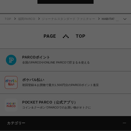
TOP
福岡PARCO
ジャーナルスタンダード ファニチャー
HABITAT
…
DINING TABLE 2nd ハビタ ダイニング テーブル 703
PARCOポイント
全国のPARCOやONLINE PARCOで貯まる＆使える
ポケパル払い
初回登録＆お買物で最大1,500円分のPARCOポイント進呈
POCKET PARCO（公式アプリ）
コイン＆クーポンでPARCOでのお買い物がオトクに
カテゴリー