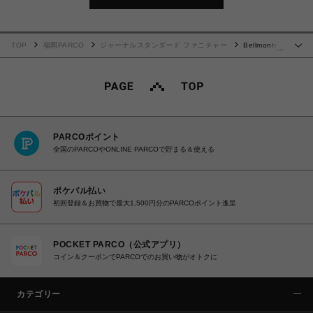
TOP
福岡PARCO
ジャーナルスタンダード ファニチャー
Bellmonte
…
Wall clock BLACK ベルモントウォールクロック ブラック 016
PARCOポイント
全国のPARCOやONLINE PARCOで貯まる＆使える
ポケパル払い
初回登録＆お買物で最大1,500円分のPARCOポイント進呈
POCKET PARCO（公式アプリ）
コイン＆クーポンでPARCOでのお買い物がオトクに
カテゴリー