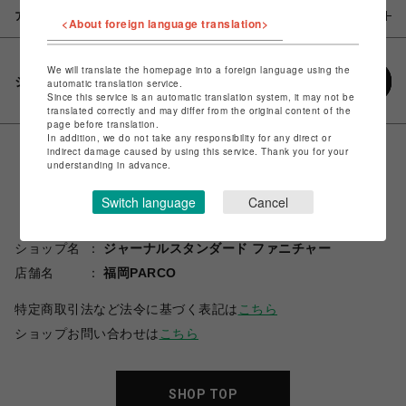
アイテム説明 / 素材
<About foreign language translation>
We will translate the homepage into a foreign language using the
シェアする
automatic translation service.
Since this service is an automatic translation system, it may not be
translated correctly and may differ from the original content of the
page before translation.
In addition, we do not take any responsibility for any direct or
indirect damage caused by using this service. Thank you for your
understanding in advance.
Switch language
Cancel
ショップ名
ジャーナルスタンダード ファニチャー
店舗名
福岡PARCO
特定商取引法など法令に基づく表記は
こちら
ショップお問い合わせは
こちら
SHOP TOP