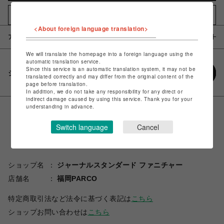
お気に入りアイテムに追加
<About foreign language translation>
アイテム説明 / 素材
We will translate the homepage into a foreign language using the
automatic translation service.
Since this service is an automatic translation system, it may not be
シェアする
translated correctly and may differ from the original content of the
page before translation.
In addition, we do not take any responsibility for any direct or
indirect damage caused by using this service. Thank you for your
understanding in advance.
Switch language
Cancel
ショップ名
ジャーナルスタンダード ファニチャー
店舗名
福岡PARCO
特定商取引法など法令に基づく表記は
こちら
ショップお問い合わせは
こちら