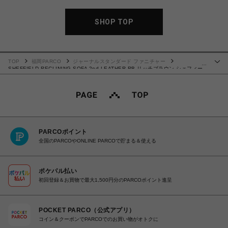
SHOP TOP
TOP
福岡PARCO
ジャーナルスタンダード ファニチャー
…
SHEFFIELD RECLINING SOFA 2nd LEATHER RB リッチブラウン シェフィー
ルド レザー 電動ソファ 700
PARCOポイント
全国のPARCOやONLINE PARCOで貯まる＆使える
ポケパル払い
初回登録＆お買物で最大1,500円分のPARCOポイント進呈
POCKET PARCO（公式アプリ）
コイン＆クーポンでPARCOでのお買い物がオトクに