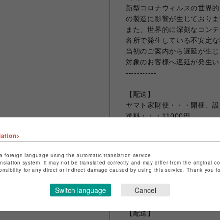
新型コロナウィルスの世界的
の製造に影響が生じておりま
また、世界的に深刻なコンテ
各所で発生している不安定な
当初のご案内から遅延が生じ
対象のお客様へ遅延が発生い
-----------
【配送】
ヤマト家財便・・・開梱、設
送料・・・11000円
lation>
【お問い合わせ先】
journal standard Furni
a foreign language using the automatic translation service.
[電話番号]092-235-7421
anslation system, it may not be translated correctly and may differ from the original c
[営業時間] 10:00～20:30
onsibility for any direct or indirect damage caused by using this service. Thank you 
掲載の営業時間はシーズンに
Switch language
Cancel
詳しくはこちら「福岡パルコ
[定休日] 不定休
【配送】