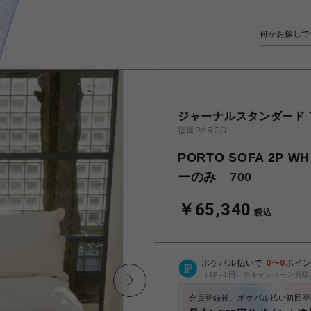
ジャーナルスタンダード
福岡PARCO
PORTO SOFA 2P 
ーのみ 700
￥65,340
税込
ポケパル払いで
0
〜
0
ポイ
（1P=1円）※キャンペーン分除
会員登録後、ポケパル払い初回登