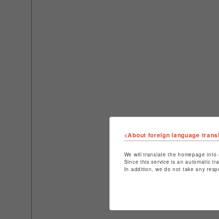
<About foreign language trans
We will translate the homepage into 
Since this service is an automatic tr
In addition, we do not take any resp