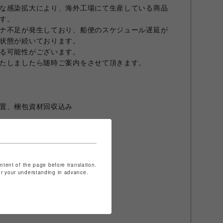
な感染拡大により、海外工場にて生産している商品
す。
ナ不足が発生しており、船便のスケジュール遅延が
状態が続いております。
る可能性がございます。
たしましたら随時ご案内をさせて頂きます。
置、梱包資材回収込み
ture 福岡パルコ店
ontent of the page before translation.
for your understanding in advance.
より異なります。
」でご確認ください。