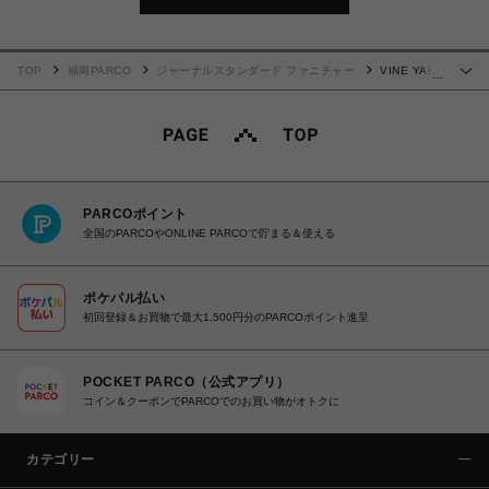
TOP
福岡PARCO
ジャーナルスタンダード ファニチャー
VINE YARD
…
RUG 200x250 バインヤード ラグ 013
PARCOポイント
全国のPARCOやONLINE PARCOで貯まる＆使える
ポケパル払い
初回登録＆お買物で最大1,500円分のPARCOポイント進呈
POCKET PARCO（公式アプリ）
コイン＆クーポンでPARCOでのお買い物がオトクに
カテゴリー