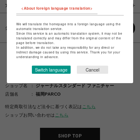
アイテム説明 / 素材
<About foreign language translation>
We will translate the homepage into a foreign language using the
シェアする
automatic translation service.
Since this service is an automatic translation system, it may not be
translated correctly and may differ from the original content of the
page before translation.
In addition, we do not take any responsibility for any direct or
indirect damage caused by using this service. Thank you for your
understanding in advance.
Switch language
Cancel
ショップ名
ジャーナルスタンダード ファニチャー
店舗名
福岡PARCO
特定商取引法など法令に基づく表記は
こちら
ショップお問い合わせは
こちら
SHOP TOP