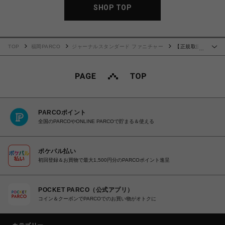
SHOP TOP
TOP
福岡PARCO
ジャーナルスタンダード ファニチャー
【正規取扱
…
店】［Marshall/マーシャル］MAJOR5 CREAM ワイヤレス ヘッドフォン 016
PARCOポイント
全国のPARCOやONLINE PARCOで貯まる＆使える
ポケパル払い
初回登録＆お買物で最大1,500円分のPARCOポイント進呈
POCKET PARCO（公式アプリ）
コイン＆クーポンでPARCOでのお買い物がオトクに