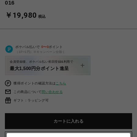
016
￥19,980
税込
ポケパル払いで
0
〜
0
ポイント
（1P=1円）※キャンペーン分除く
会員登録後、ポケパル払い初回登録&利用で
最大1,500円分ポイント進呈
獲得ポイントの確認方法は
こちら
この商品について
問い合わせる
ギフト：ラッピング可
カートに入れる