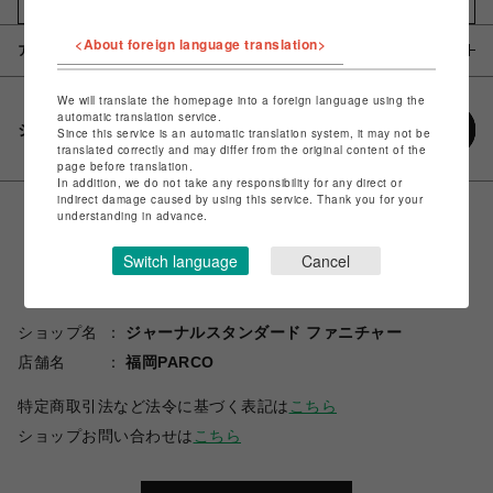
お気に入りアイテムに追加
<About foreign language translation>
アイテム説明 / 素材
We will translate the homepage into a foreign language using the
automatic translation service.
シェアする
Since this service is an automatic translation system, it may not be
translated correctly and may differ from the original content of the
page before translation.
In addition, we do not take any responsibility for any direct or
indirect damage caused by using this service. Thank you for your
understanding in advance.
Switch language
Cancel
ショップ名
ジャーナルスタンダード ファニチャー
店舗名
福岡PARCO
特定商取引法など法令に基づく表記は
こちら
ショップお問い合わせは
こちら