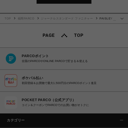
TOP
福岡PARCO
ジャーナルスタンダード ファニチャー
PAISLEY
…
RUG 140X200 navy ペイズリーラグ ネイビー 013
PARCOポイント
全国のPARCOやONLINE PARCOで貯まる＆使える
ポケパル払い
初回登録＆お買物で最大1,500円分のPARCOポイント進呈
POCKET PARCO（公式アプリ）
コイン＆クーポンでPARCOでのお買い物がオトクに
カテゴリー