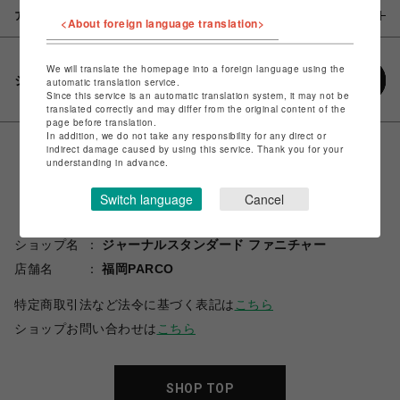
アイテム説明 / 素材
<About foreign language translation>
We will translate the homepage into a foreign language using the
シェアする
automatic translation service.
Since this service is an automatic translation system, it may not be
translated correctly and may differ from the original content of the
page before translation.
In addition, we do not take any responsibility for any direct or
indirect damage caused by using this service. Thank you for your
understanding in advance.
Switch language
Cancel
ショップ名
ジャーナルスタンダード ファニチャー
店舗名
福岡PARCO
特定商取引法など法令に基づく表記は
こちら
ショップお問い合わせは
こちら
SHOP TOP