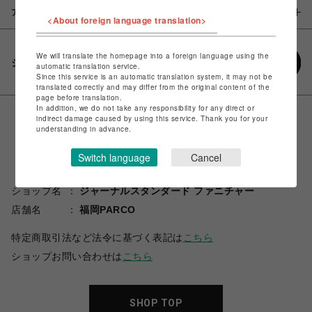
アイテム説明 / 素材
<About foreign language translation>
We will translate the homepage into a foreign language using the
シェアする
automatic translation service.
Since this service is an automatic translation system, it may not be
translated correctly and may differ from the original content of the
page before translation.
In addition, we do not take any responsibility for any direct or
indirect damage caused by using this service. Thank you for your
understanding in advance.
Switch language
Cancel
ショップ名
ジャーナルスタンダード ファニチャー
店舗名
福岡PARCO
特定商取引法など法令に基づく表記は
こちら
ショップお問い合わせは
こちら
SHOP TOP