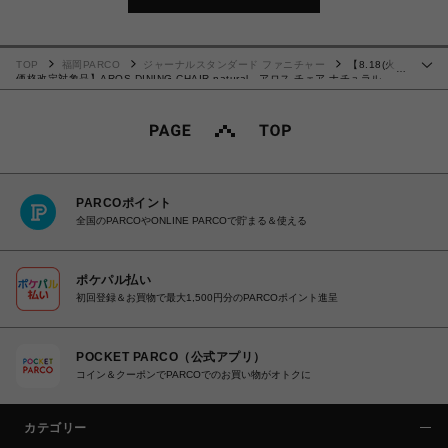
TOP
福岡PARCO
ジャーナルスタンダード ファニチャー
【8.18(火)
…
価格改定対象品】AROS DINING CHAIR natural アロス チェア ナチュラル
704
PARCOポイント
全国のPARCOやONLINE PARCOで貯まる＆使える
ポケパル払い
初回登録＆お買物で最大1,500円分のPARCOポイント進呈
POCKET PARCO（公式アプリ）
コイン＆クーポンでPARCOでのお買い物がオトクに
カテゴリー