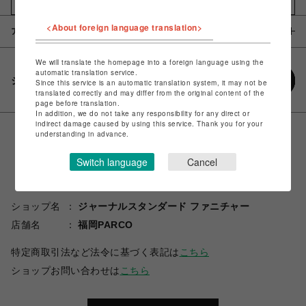
お気に入りアイテムに追加
<About foreign language translation>
アイテム説明 / 素材
We will translate the homepage into a foreign language using the
automatic translation service.
シェアする
Since this service is an automatic translation system, it may not be
translated correctly and may differ from the original content of the
page before translation.
In addition, we do not take any responsibility for any direct or
indirect damage caused by using this service. Thank you for your
understanding in advance.
Switch language
Cancel
ショップ名
ジャーナルスタンダード ファニチャー
店舗名
福岡PARCO
特定商取引法など法令に基づく表記は
こちら
ショップお問い合わせは
こちら