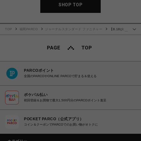
SHOP TOP
TOP
福岡PARCO
ジャーナルスタンダード ファニチャー
【8.18(火)
…
価格改定対象品】LILLE OTTOMAN 2ND 25(GRY) リルオットマン 700
PARCOポイント
全国のPARCOやONLINE PARCOで貯まる＆使える
ポケパル払い
初回登録＆お買物で最大1,500円分のPARCOポイント進呈
POCKET PARCO（公式アプリ）
コイン＆クーポンでPARCOでのお買い物がオトクに