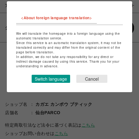
アイテム説明 / 素材
<About foreign language translation>
シェアする
We will translate the homepage into a foreign language using the
automatic translation service.
Since this service is an automatic translation system, it may not be
translated correctly and may differ from the original content of the
page before translation.
In addition, we do not take any responsibility for any direct or
indirect damage caused by using this service. Thank you for your
understanding in advance.
Switch language
Cancel
ショップ名
カガエ カンポウ ブティック
店舗名
仙台PARCO
特定商取引法など法令に基づく表記は
こちら
ショップお問い合わせは
こちら