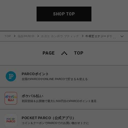
SHOP TOP
TOP
仙台PARCO
カガエ カンポウ ブティック
牛樟芝エナジードリン
…
ク 50ml×10本（1箱）
PARCOポイント
全国のPARCOやONLINE PARCOで貯まる＆使える
ポケパル払い
初回登録＆お買物で最大1,500円分のPARCOポイント進呈
POCKET PARCO（公式アプリ）
コイン＆クーポンでPARCOでのお買い物がオトクに