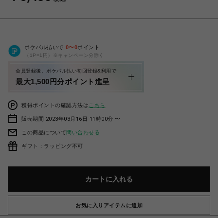
ポケパル払いで
0
〜
0
ポイント
（1P=1円）※キャンペーン分除く
会員登録後、ポケパル払い初回登録&利用で
最大1,500円分ポイント進呈
獲得ポイントの確認方法は
こちら
販売期間 2023年03月16日 11時00分 〜
この商品について
問い合わせる
ギフト：ラッピング不可
カートに入れる
お気に入りアイテムに追加