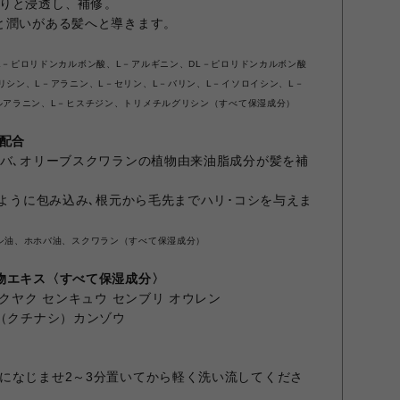
りと浸透し、補修。
と潤いがある髪へと導きます。
L－ピロリドンカルボン酸、L－アルギニン、DL－ピロリドンカルボン酸
リシン、L－アラニン、L－セリン、L－バリン、L－イソロイシン、L－
ルアラニン、L－ヒスチジン、トリメチルグリシン（すべて保湿成分）
*配合
ホバ､オリーブスクワランの植物由来油脂成分が髪を補
るように包み込み､根元から毛先までハリ･コシを与えま
シ油、ホホバ油、スクワラン（すべて保湿成分）
物エキス〈すべて保湿成分〉
ャクヤク センキュウ センブリ オウレン
シ（クチナシ）カンゾウ
になじませ2～3分置いてから軽く洗い流してくださ