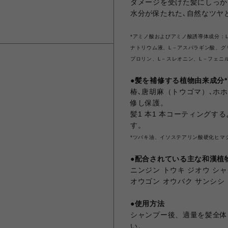
ダメージを受けた髪にしっか
水分が保たれた､自然なツヤ
*アミノ酸およびアミノ酸誘導体成分：
ナトリウム液、L－アスパラギン酸、グ
プロリン、L－スレオニン、L－フェニ
●髪を補修する植物由来成分
椿､唐胡麻（トウゴマ）､ホ
修し保護。
髪1 本1 本コーティングす
す。
*ツバキ油、イソステアリン酸硬化ヒマ
●配合されている主な和漢植
ニンジン トウキ ジオウ シ
オウゴン オウバク サンシ
●使用方法
シャンプー後、適量を髪全体
い。