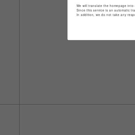
We will translate the homepage into 
Since this service is an automatic tr
In addition, we do not take any resp