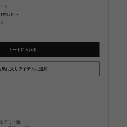
こちら
11時00分 〜
せる
カートに入れる
お気に入りアイテムに追加
るアミノ酸。