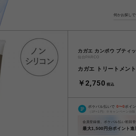
カガエ カンポウ ブティ
仙台PARCO
カガエ トリートメント
￥2,750
税込
ポケパル払いで
0
〜
0
ポイ
（1P=1円）※キャンペーン分除
会員登録後、ポケパル払い初回登
最大1,500円分ポイント進