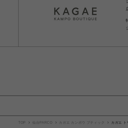
TOP
仙台PARCO
カガエ カンポウ ブティック
カガエ ト