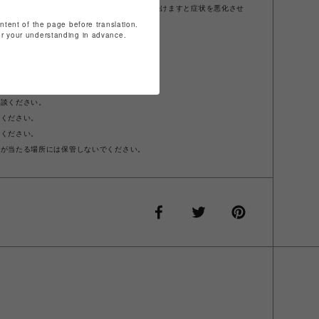
は、ご使用をおやめください。そのまま使用を続けますと症状を悪化させ
ontent of the page before translation.
にご相談されることをおすすめします。
for your understanding in advance.
等の異常があらわれた場合。
て①の様な異常があらわれた場合。
洗い流してください。
相談ください。
でください。
てください。
光が当たる場所には保管しないでください。