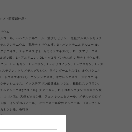
ティブ〈医薬部外品〉
カリウム
ルコール、ベヘニルアルコール、濃グリセリン、 塩化アルキルトリメチ
チルアンモニウム、乳酸ナトリウム液、D－パントテニルアルコー ル、
サエキス、チャエキス (1)、カモミラエキス(1)、ローズマリーエキ
カルボン酸、L－アルギニン、DL－ピロリドンカルボ ン酸ナトリウム液、
ニン、L－ セリン、L－バリン、L－イソロイシン、L－プロリン、L－ス
ヒスチジン、トリメチルグリシン、ラベンダーエキス(1)、オウバクエキ
、トウキエキス(1)、ニンジンエキス、オウレンエキス、ジオウエ キ
、クチナシエキス、イソステアリン酸硬化ヒマシ油、植物性スクワラン、
リメチルアンモニオ)プロピル］グアーガム、ヒドロキシエタンジホスホン酸
、 ホホバ油、天然ビタミンE、フェノキシエタノール、メチルクロロイ
ン液、イソプロパノール、 ゲラニオール変性アルコール、1,3－ブチレ
マカミツレ油、香料※
果実油、ニオイテンジクアオイ油）
る場合はご使用をおやめください。