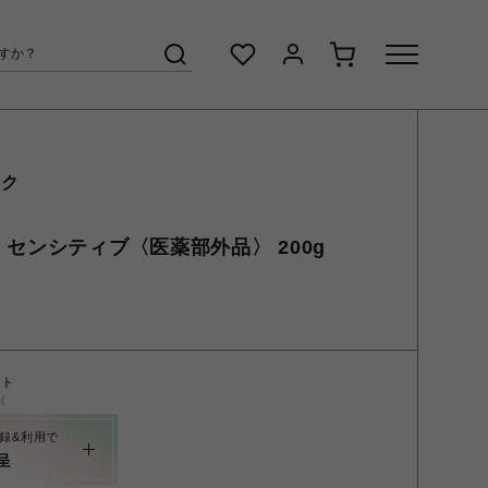
ック
 センシティブ〈医薬部外品〉 200g
ント
く
録&利用で
呈