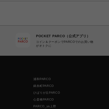
POCKET PARCO（公式アプリ）
コイン＆クーポンでPARCOでのお買い物
がオトクに
浦和PARCO
錦糸町PARCO
ひばりが丘PARCO
心斎橋PARCO
PARCO_ya上野