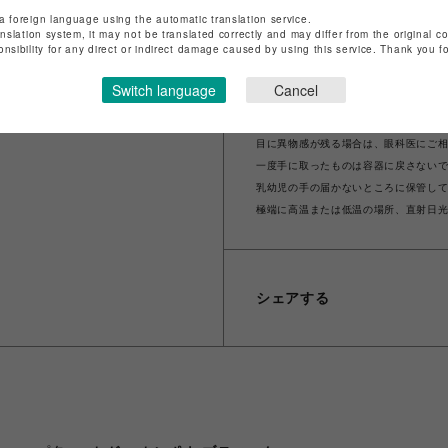
お肌に合わないとき即ち次の様な場合
a foreign language using the automatic translation service.
anslation system, it may not be translated correctly and may differ from the original c
ることがありますので皮膚科専門医等
onsibility for any direct or indirect damage caused by using this service. Thank you 
①使用中、赤み、はれ、かゆみ、刺激
②使用したお肌に、直射日光があたっ
Switch language
Cancel
目に入らないようご注意ください。
目に入った場合は、こすらずに直ちに
目に異物感が残る場合は、眼科医にご
一度手に取ったものは容器に戻さない
乳幼児の手の届かないところに保管し
極端に高温または低温の場所、直射日
シェアする