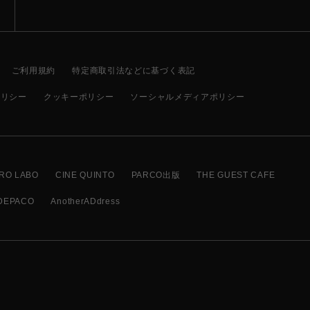
ご利用規約
特定商取引法などに基づく表記
ポリシー
クッキーポリシー
ソーシャルメディアポリシー
RO LABO
CINE QUINTO
PARCO出版
THE GUEST CAFE
DEPACO
AnotherADdress