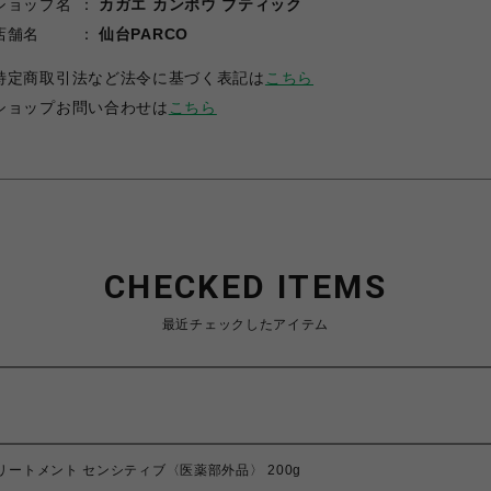
ショップ名
カガエ カンポウ ブティック
店舗名
仙台PARCO
特定商取引法など法令に基づく表記は
こちら
ショップお問い合わせは
こちら
CHECKED ITEMS
最近チェックしたアイテム
リートメント センシティブ〈医薬部外品〉 200g