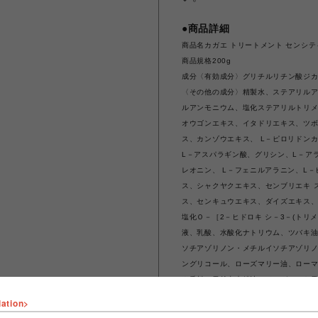
●商品詳細
商品名カガエ トリートメント センシ
商品規格200g
成分〈有効成分〉グリチルリチン酸ジ
〈その他の成分〉精製水、ステアリルア
ルアンモニウム、塩化ステアリルトリメ
オウゴンエキス、イタドリエキス、ツボク
ス、カンゾウエキス、 L－ピロリドン
L－アスパラギン酸、グリシン、L－アラ
レオニン、 L－フェニルアラニン、L－
ス、シャクヤクエキス、センブリエキ ス
ス、センキュウエキス、ダイズエキス
塩化Ｏ－［2－ヒドロキ シ－3－(ト
液、乳酸、水酸化ナトリウム、ツバキ油
ソチアゾリノン・メチルイソチアゾリノ
ングリコール、ローズマリー油、ロー
※香料：天然由来精油（ベルガモット
●注意事項
lation>
お肌に傷、はれもの、湿疹等異常のあ