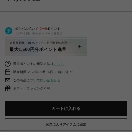
ポケパル払いで
0
〜
0
ポイント
（1P=1円）※キャンペーン分除く
会員登録後、ポケパル払い初回登録&利用で
最大1,500円分ポイント進呈
獲得ポイントの確認方法は
こちら
販売期間 2023年03月16日 11時00分 〜
この商品について
問い合わせる
ギフト：ラッピング不可
カートに入れる
お気に入りアイテムに追加