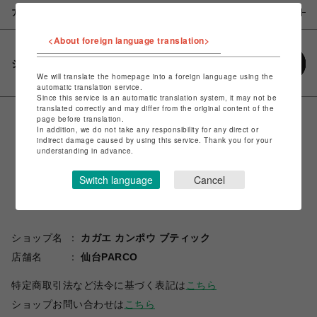
アイテム説明 / 素材
<About foreign language translation>
シェアする
We will translate the homepage into a foreign language using the
automatic translation service.
Since this service is an automatic translation system, it may not be
translated correctly and may differ from the original content of the
page before translation.
In addition, we do not take any responsibility for any direct or
indirect damage caused by using this service. Thank you for your
understanding in advance.
Switch language
Cancel
ショップ名
カガエ カンポウ ブティック
店舗名
仙台PARCO
特定商取引法など法令に基づく表記は
こちら
ショップお問い合わせは
こちら