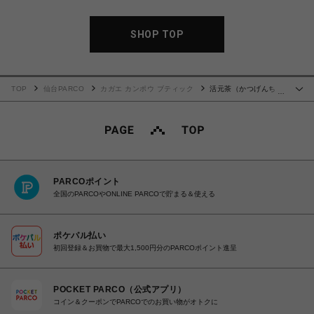
SHOP TOP
TOP
仙台PARCO
カガエ カンポウ ブティック
活元茶（かつげんち
…
ゃ）12包
PARCOポイント
全国のPARCOやONLINE PARCOで貯まる＆使える
ポケパル払い
初回登録＆お買物で最大1,500円分のPARCOポイント進呈
POCKET PARCO（公式アプリ）
コイン＆クーポンでPARCOでのお買い物がオトクに