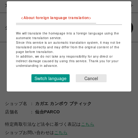
アイテム説明 / 素材
<About foreign language translation>
シェアする
We will translate the homepage into a foreign language using the
automatic translation service.
Since this service is an automatic translation system, it may not be
translated correctly and may differ from the original content of the
page before translation.
In addition, we do not take any responsibility for any direct or
indirect damage caused by using this service. Thank you for your
understanding in advance.
Switch language
Cancel
ショップ名
カガエ カンポウ ブティック
店舗名
仙台PARCO
特定商取引法など法令に基づく表記は
こちら
ショップお問い合わせは
こちら