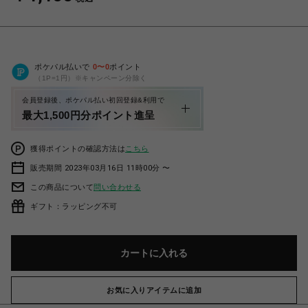
ポケパル払いで
0
〜
0
ポイント
（1P=1円）※キャンペーン分除く
会員登録後、ポケパル払い初回登録&利用で
最大1,500円分ポイント進呈
獲得ポイントの確認方法は
こちら
販売期間 2023年03月16日 11時00分 〜
この商品について
問い合わせる
ギフト：ラッピング不可
カートに入れる
お気に入りアイテムに追加