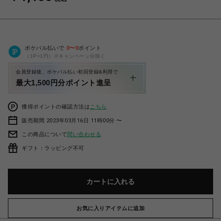
ポケパル払いで
0
〜
0
ポイント
（1P=1円）※キャンペーン分除く
会員登録後、ポケパル払い初回登録&利用で
最大1,500円分ポイント進呈
獲得ポイントの確認方法は
こちら
販売期間 2023年03月16日 11時00分 〜
この商品について
問い合わせる
ギフト：ラッピング不可
カートに入れる
お気に入りアイテムに追加