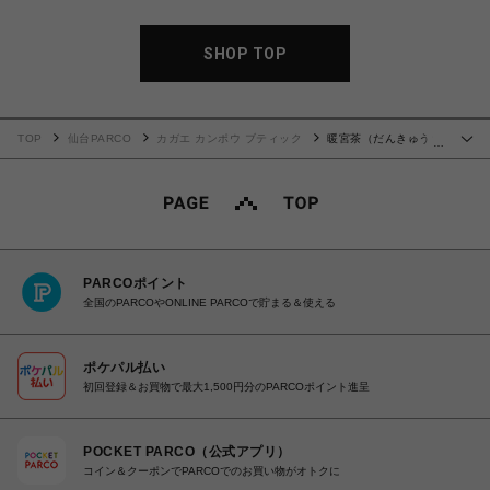
SHOP TOP
TOP
仙台PARCO
カガエ カンポウ ブティック
暖宮茶（だんきゅうち
…
ゃ）12包
PARCOポイント
全国のPARCOやONLINE PARCOで貯まる＆使える
ポケパル払い
初回登録＆お買物で最大1,500円分のPARCOポイント進呈
POCKET PARCO（公式アプリ）
コイン＆クーポンでPARCOでのお買い物がオトクに