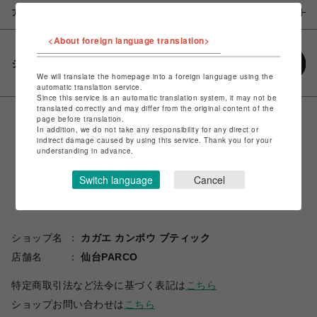
アイテム説明 / 素材
<About foreign language translation>
シェアする
We will translate the homepage into a foreign language using the
automatic translation service.
Since this service is an automatic translation system, it may not be
translated correctly and may differ from the original content of the
page before translation.
In addition, we do not take any responsibility for any direct or
indirect damage caused by using this service. Thank you for your
understanding in advance.
Switch language
Cancel
ショップ名
カガエ カンポウ ブティック
店舗名
仙台PARCO
特定商取引法など法令に基づく表記は
こちら
ショップお問い合わせは
こちら