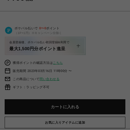
ポケパル払いで
0
〜
0
ポイント
（1P=1円）※キャンペーン分除く
会員登録後、ポケパル払い初回登録&利用で
最大1,500円分ポイント進呈
獲得ポイントの確認方法は
こちら
販売期間 2023年03月16日 11時00分 〜
この商品について
問い合わせる
ギフト：ラッピング不可
カートに入れる
お気に入りアイテムに追加