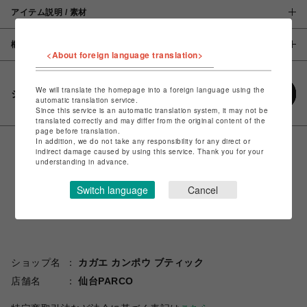
アイテム説明 / 素材
概要
<About foreign language translation>
We will translate the homepage into a foreign language using the
シェアする
automatic translation service.
Since this service is an automatic translation system, it may not be
translated correctly and may differ from the original content of the
page before translation.
In addition, we do not take any responsibility for any direct or
indirect damage caused by using this service. Thank you for your
understanding in advance.
Switch language
Cancel
ショップ名
カガエ カンポウ ブティック
店舗名
仙台PARCO