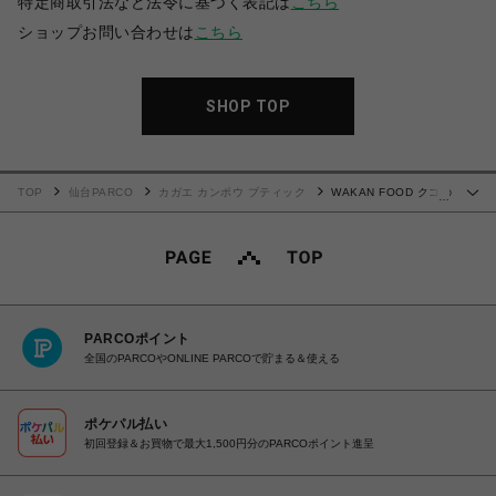
特定商取引法など法令に基づく表記は
こちら
ショップお問い合わせは
こちら
SHOP TOP
TOP
仙台PARCO
カガエ カンポウ ブティック
WAKAN FOOD クコの
…
実
PARCOポイント
全国のPARCOやONLINE PARCOで貯まる＆使える
ポケパル払い
初回登録＆お買物で最大1,500円分のPARCOポイント進呈