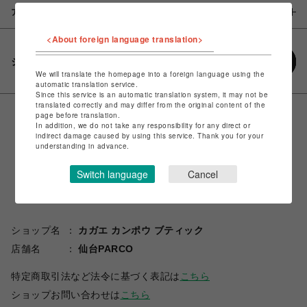
アイテム説明 / 素材
<About foreign language translation>
シェアする
We will translate the homepage into a foreign language using the
automatic translation service.
Since this service is an automatic translation system, it may not be
translated correctly and may differ from the original content of the
page before translation.
In addition, we do not take any responsibility for any direct or
indirect damage caused by using this service. Thank you for your
understanding in advance.
Switch language
Cancel
ショップ名
カガエ カンポウ ブティック
店舗名
仙台PARCO
特定商取引法など法令に基づく表記は
こちら
ショップお問い合わせは
こちら