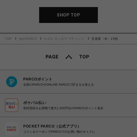
SHOP TOP
TOP
仙台PARCO
カガエ カンポウ ブティック
五巡茶〈木〉15包
PARCOポイント
全国のPARCOやONLINE PARCOで貯まる＆使える
ポケパル払い
初回登録＆お買物で最大1,500円分のPARCOポイント進呈
POCKET PARCO（公式アプリ）
コイン＆クーポンでPARCOでのお買い物がオトクに