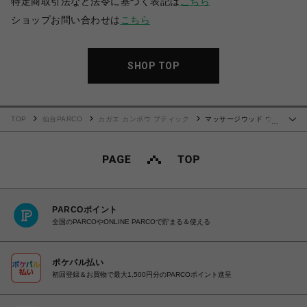
特定商取引法など法令に基づく表記は
こちら
ショップお問い合わせは
こちら
SHOP TOP
TOP
仙台PARCO
カガエ カンポウ ブティック
マッサージウッド ウォ
…
ールナット
PARCOポイント
全国のPARCOやONLINE PARCOで貯まる＆使える
ポケパル払い
初回登録＆お買物で最大1,500円分のPARCOポイント進呈