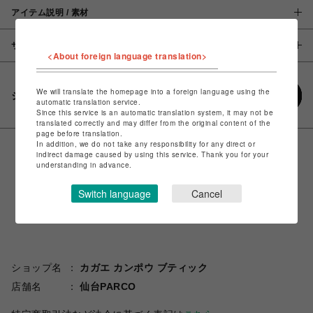
アイテム説明 / 素材
サイズ
<About foreign language translation>
We will translate the homepage into a foreign language using the
シェアする
automatic translation service.
Since this service is an automatic translation system, it may not be
translated correctly and may differ from the original content of the
page before translation.
In addition, we do not take any responsibility for any direct or
indirect damage caused by using this service. Thank you for your
understanding in advance.
Switch language
Cancel
ショップ名
カガエ カンポウ ブティック
店舗名
仙台PARCO