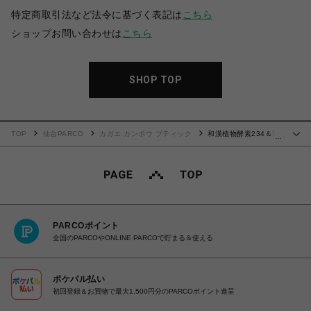
特定商取引法など法令に基づく表記は
こちら
ショップお問い合わせは
こちら
SHOP TOP
TOP
仙台PARCO
カガエ カンポウ ブティック
和漢植物酵素234＆乳
…
酸菌〈30日分〉
PARCOポイント
全国のPARCOやONLINE PARCOで貯まる＆使える
ポケパル払い
初回登録＆お買物で最大1,500円分のPARCOポイント進呈