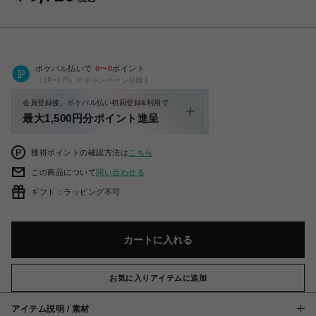
ポケパル払いで
0
〜
0
ポイント
（1P=1円）※キャンペーン分除く
会員登録後、ポケパル払い初回登録&利用で
最大1,500円分ポイント進呈
獲得ポイントの確認方法は
こちら
この商品について
問い合わせる
ギフト：ラッピング不可
カートに入れる
お気に入りアイテムに追加
アイテム説明 / 素材