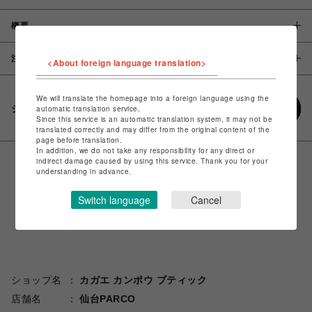
概要
注意事項
<About foreign language translation>
We will translate the homepage into a foreign language using the
シェアする
automatic translation service.
Since this service is an automatic translation system, it may not be
translated correctly and may differ from the original content of the
page before translation.
In addition, we do not take any responsibility for any direct or
indirect damage caused by using this service. Thank you for your
understanding in advance.
Switch language
Cancel
ショップ名
カガエ カンポウ ブティック
店舗名
仙台PARCO