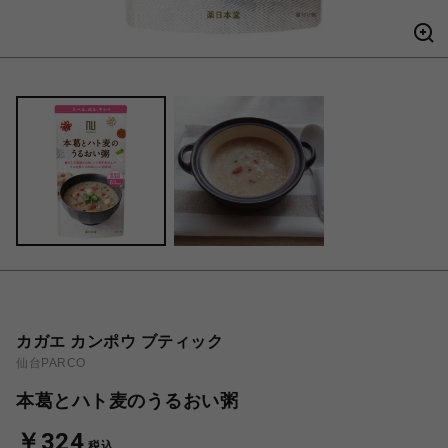
カガエ カンポウ ブティック
仙台PARCO
本葛とハト麦のうるおい粥
￥324
税込