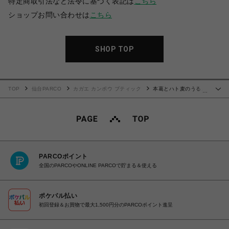
特定商取引法など法令に基づく表記は
こちら
ショップお問い合わせは
こちら
SHOP TOP
TOP
仙台PARCO
カガエ カンポウ ブティック
本葛とハト麦のうるお
…
い粥
PARCOポイント
全国のPARCOやONLINE PARCOで貯まる＆使える
ポケパル払い
初回登録＆お買物で最大1,500円分のPARCOポイント進呈