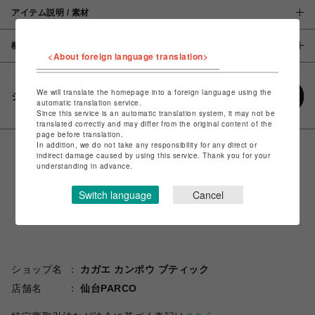
アイテム説明 / 素材
概要
<About foreign language translation>
We will translate the homepage into a foreign language using the
シェアする
automatic translation service.
Since this service is an automatic translation system, it may not be
translated correctly and may differ from the original content of the
page before translation.
In addition, we do not take any responsibility for any direct or
indirect damage caused by using this service. Thank you for your
understanding in advance.
Switch language
Cancel
ショップ名
カガエ カンポウ ブティック
店舗名
仙台PARCO