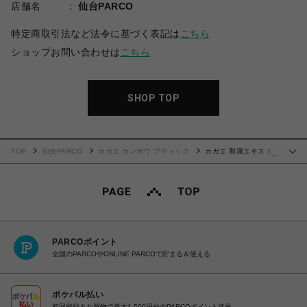
店舗名
仙台PARCO
特定商取引法など法令に基づく表記は
こちら
ショップお問い合わせは
こちら
SHOP TOP
TOP
仙台PARCO
カガエ カンポウ ブティック
カガエ 和漢エキス 桑
…
白皮〈美容液〉10ml
PARCOポイント
全国のPARCOやONLINE PARCOで貯まる＆使える
ポケパル払い
初回登録＆お買物で最大1,500円分のPARCOポイント進呈