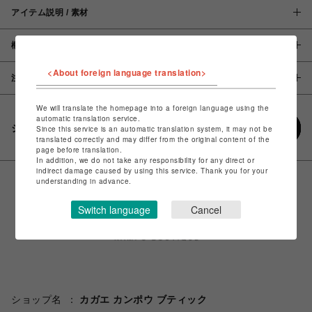
アイテム説明 / 素材
概要
<About foreign language translation>
注意事項
We will translate the homepage into a foreign language using the
automatic translation service.
シェアする
Since this service is an automatic translation system, it may not be
translated correctly and may differ from the original content of the
page before translation.
In addition, we do not take any responsibility for any direct or
indirect damage caused by using this service. Thank you for your
understanding in advance.
Switch language
Cancel
ショップ名
カガエ カンポウ ブティック