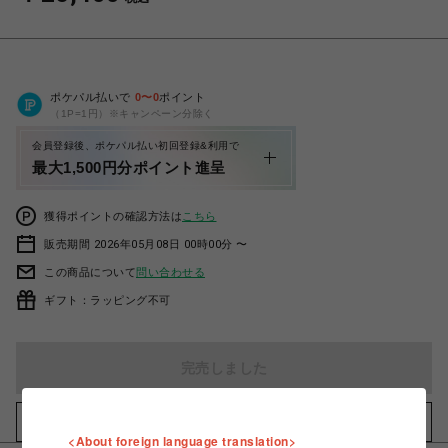
ポケパル払いで
0
〜
0
ポイント
（1P=1円）※キャンペーン分除く
会員登録後、ポケパル払い初回登録&利用で
最大1,500円分ポイント進呈
獲得ポイントの確認方法は
こちら
販売期間 2026年05月08日 00時00分 〜
この商品について
問い合わせる
ギフト：ラッピング不可
完売しました
お気に入りアイテムに追加
<About foreign language translation>