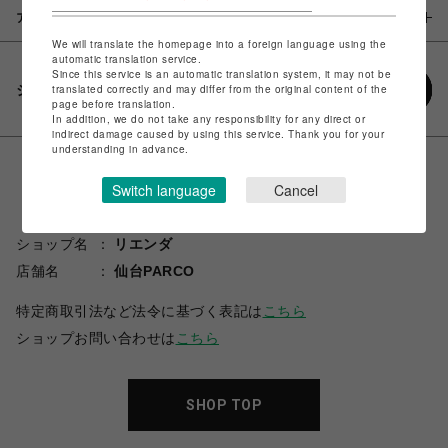
アイテム説明 / 素材
We will translate the homepage into a foreign language using the
automatic translation service.
Since this service is an automatic translation system, it may not be
シェアする
translated correctly and may differ from the original content of the
page before translation.
In addition, we do not take any responsibility for any direct or
indirect damage caused by using this service. Thank you for your
understanding in advance.
Switch language
Cancel
ショップ名
リエンダ
店舗名
仙台PARCO
特定商取引法など法令に基づく表記は
こちら
ショップお問い合わせは
こちら
SHOP TOP