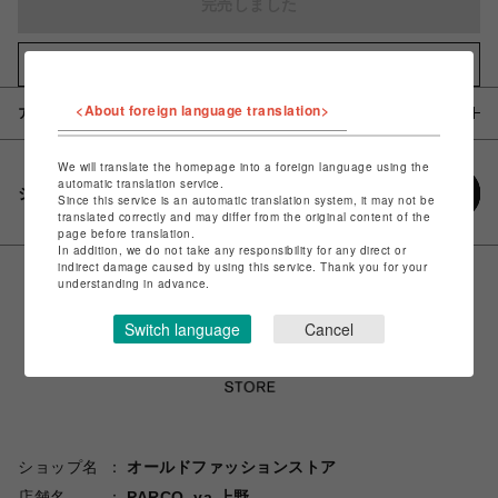
完売しました
お気に入りアイテムに追加
<About foreign language translation>
アイテム説明 / 素材
We will translate the homepage into a foreign language using the
automatic translation service.
シェアする
Since this service is an automatic translation system, it may not be
translated correctly and may differ from the original content of the
page before translation.
In addition, we do not take any responsibility for any direct or
indirect damage caused by using this service. Thank you for your
understanding in advance.
Switch language
Cancel
ショップ名
オールドファッションストア
店舗名
PARCO_ya 上野