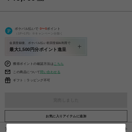
ポケパル払いで
0
〜
0
ポイント
（1P=1円）※キャンペーン分除く
会員登録後、ポケパル払い初回登録&利用で
最大1,500円分ポイント進呈
獲得ポイントの確認方法は
こちら
この商品について
問い合わせる
ギフト：ラッピング不可
完売しました
お気に入りアイテムに追加
アイテム説明 / 素材