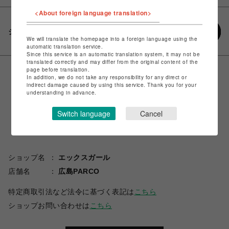
<About foreign language translation>
シェアする
We will translate the homepage into a foreign language using the
automatic translation service.
Since this service is an automatic translation system, it may not be
translated correctly and may differ from the original content of the
page before translation.
In addition, we do not take any responsibility for any direct or
indirect damage caused by using this service. Thank you for your
understanding in advance.
Switch language
Cancel
ショップ名
エックスガール
店舗名
広島PARCO
特定商取引法など法令に基づく表記は
こちら
ショップお問い合わせは
こちら