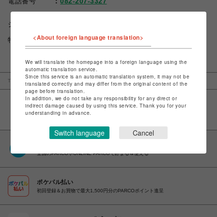
電話番号
082-207-3327
ショップお問い合わせは
こちら
<About foreign language translation>
特定商取引法など法令に基づく表記は
こちら
We will translate the homepage into a foreign language using the
automatic translation service.
Since this service is an automatic translation system, it may not be
TOP
広島PARCO
エックスガール
translated correctly and may differ from the original content of the
page before translation.
In addition, we do not take any responsibility for any direct or
indirect damage caused by using this service. Thank you for your
understanding in advance.
Switch language
Cancel
PARCOポイント
全国のPARCOやONLINE PARCOで貯まる＆使える
ポケパル払い
初回登録＆お買物で最大1,500円分のPARCOポイント進呈