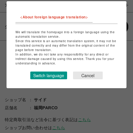
アイテム説明 / 素材
<About foreign language translation>
シェアする
We will translate the homepage into a foreign language using the
automatic translation service.
Since this service is an automatic translation system, it may not be
translated correctly and may differ from the original content of the
page before translation.
In addition, we do not take any responsibility for any direct or
indirect damage caused by using this service. Thank you for your
understanding in advance.
Switch language
Cancel
ショップ名
サイド
店舗名
福岡PARCO
特定商取引法など法令に基づく表記は
こちら
ショップお問い合わせは
こちら