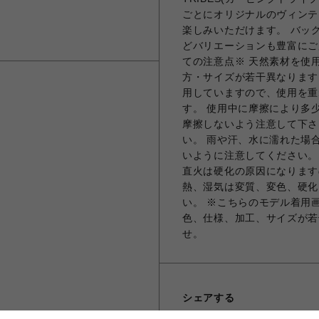
ごとにオリジナルのヴィンテ
楽しみいただけます。 バッ
どバリエーションも豊富にご
ての注意点※ 天然素材を使
方・サイズが若干異なります
用していますので、使用を重
す。 使用中に摩擦により多
摩擦しないよう注意して下さ
い。 雨や汗、水に濡れた場
いように注意してください。
直火は硬化の原因になります
熱、湿気は変質、変色、硬化
い。 ※こちらのモデル着用
色、仕様、加工、サイズが若
せ。
シェアする