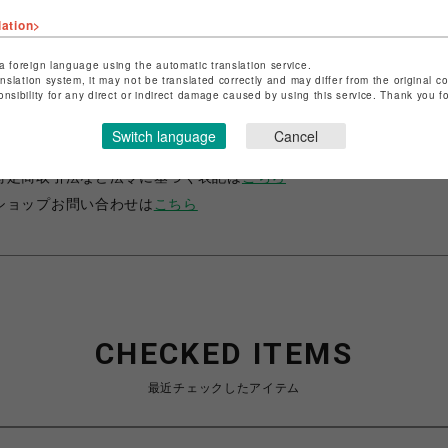
lation>
a foreign language using the automatic translation service.
anslation system, it may not be translated correctly and may differ from the original c
onsibility for any direct or indirect damage caused by using this service. Thank you 
ショップ名
グレースコンチネンタル・ザ・バンケット
Switch language
Cancel
店舗名
広島PARCO
特定商取引法など法令に基づく表記は
こちら
ショップお問い合わせは
こちら
CHECKED ITEMS
最近チェックしたアイテム