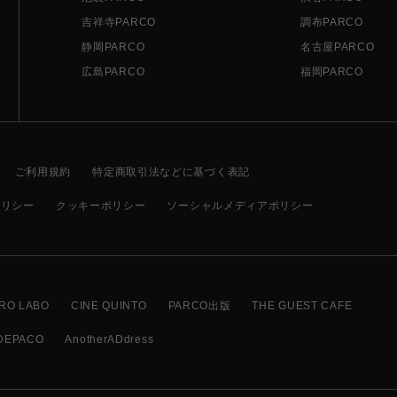
吉祥寺PARCO
調布PARCO
静岡PARCO
名古屋PARCO
広島PARCO
福岡PARCO
ご利用規約
特定商取引法などに基づく表記
ポリシー
クッキーポリシー
ソーシャルメディアポリシー
RO LABO
CINE QUINTO
PARCO出版
THE GUEST CAFE
DEPACO
AnotherADdress