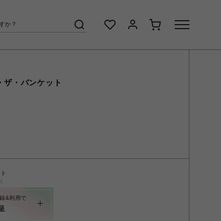
・ザ・バンケット
ント
く
録&利用で
呈