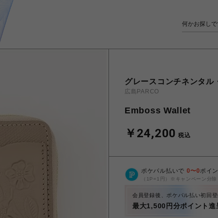
グレースコンチネンタル
広島PARCO
Emboss Wallet
￥24,200
税込
ポケパル払いで
0
〜
0
ポイ
（1P=1円）※キャンペーン分除
会員登録後、ポケパル払い初回登
最大1,500円分ポイント進