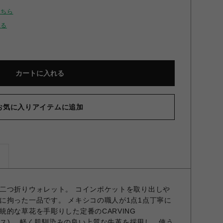
こちら
せる
カートに入れる
お気に入りアイテムに追加
ズ
二つ折りウォレット。 コインポケットを取り出しや
に拘った一品です。 メキシコの職人が1点1点丁寧に
的な草花を手彫りした定番のCARVING
イブス)。 軽く肌馴染みの良い上質な牛革を採用し、使う