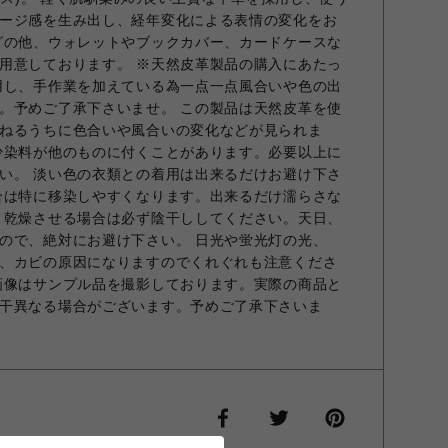
ージ感を生み出し、経年変化による表情の変化をお
グの他、ウォレットやブックカバー、カードケースな
用意しております。 ※天然皮革製品の購入にあたっ
用し、手作業を加えている為一点一点風合いや色の出
。予めご了承下さいませ。 この製品は天然皮革を使
ねるうちに色合いや風合いの変化などが見られま
少染料が他のものに付くことがあります。必要以上に
い。 淡い色の衣類との着用は出来るだけお避け下さ
合は特に移染しやすくなります。出来るだけ濡らさな
 乾燥させる場合は必ず陰干ししてください。天日、
ので、絶対にお避け下さい。 日光や蛍光灯の光、
、カビの原因になりますのでくれぐれも注意くださ
画像はサンプル品を撮影しております。実際の商品と
干異なる場合がございます。予めご了承下さいま