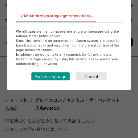
アイテム説明 / 素材
<About foreign language translation>
サイズ
We will translate the homepage into a foreign language using the
automatic translation service.
Since this service is an automatic translation system, it may not be
シェアする
translated correctly and may differ from the original content of the
page before translation.
In addition, we do not take any responsibility for any direct or
indirect damage caused by using this service. Thank you for your
understanding in advance.
Switch language
Cancel
ショップ名
グレースコンチネンタル・ザ・バンケット
店舗名
広島PARCO
特定商取引法など法令に基づく表記は
こちら
ショップお問い合わせは
こちら