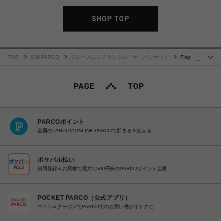
SHOP TOP
TOP
広島PARCO
グレースコンチネンタル・ザ・バンケット
Flap
…
Frower Bag
PARCOポイント
全国のPARCOやONLINE PARCOで貯まる＆使える
ポケパル払い
初回登録＆お買物で最大1,500円分のPARCOポイント進呈
POCKET PARCO（公式アプリ）
コイン＆クーポンでPARCOでのお買い物がオトクに