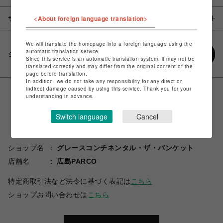
<About foreign language translation>
サイズ
We will translate the homepage into a foreign language using the
automatic translation service.
シェアする
Since this service is an automatic translation system, it may not be
translated correctly and may differ from the original content of the
page before translation.
In addition, we do not take any responsibility for any direct or
indirect damage caused by using this service. Thank you for your
understanding in advance.
Switch language
Cancel
ショップ名
グレースコンチネンタル・ザ・バンケット
店舗名
広島PARCO
特定商取引法など法令に基づく表記は
こちら
ショップお問い合わせは
こちら