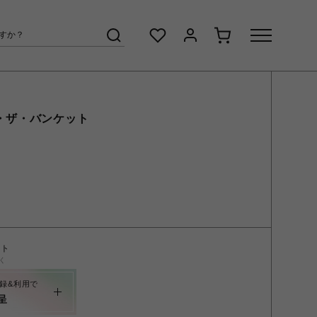
・ザ・バンケット
ント
く
録&利用で
呈