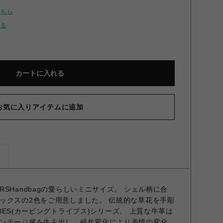
こちら
せる
カートに入れる
お気に入りアイテムに追加
ズ
SHandbagの愛らしいミニサイズ。 シェル柄に合
ックスの2色をご用意しました。 伝統的な草花を手彫
RIBES(カービングトライブス)シリーズ。 上質な牛革は
ンテージ感を生み出し、経年変化により表情の変化