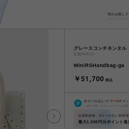
グレースコンチネンタル
広島PARCO
MiniRSHandbag-ga
￥51,700
税込
ポケパル払いで
0
〜
0
ポイ
（1P=1円）※キャンペーン分除
会員登録後、ポケパル払い初回登
最大1,500円分ポイント進