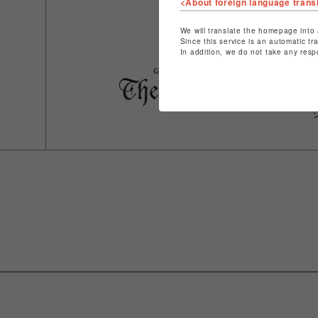
<About foreign language trans
We will translate the homepage into 
Since this service is an automatic tr
In addition, we do not take any resp