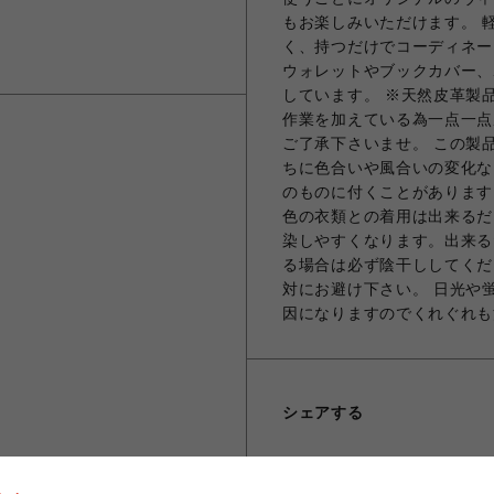
もお楽しみいただけます。 
く、持つだけでコーディネー
ウォレットやブックカバー、
しています。 ※天然皮革製
作業を加えている為一点一点
ご了承下さいませ。 この製
ちに色合いや風合いの変化な
のものに付くことがあります
色の衣類との着用は出来るだ
染しやすくなります。出来る
る場合は必ず陰干ししてくだ
対にお避け下さい。 日光や
因になりますのでくれぐれも
シェアする