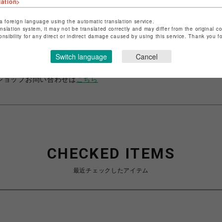
lation>
a foreign language using the automatic translation service.
anslation system, it may not be translated correctly and may differ from the original c
ショップ名
グレースコンチネンタル・ザ・バンケット
onsibility for any direct or indirect damage caused by using this service. Thank you 
店舗名
広島PARCO
Switch language
Cancel
特定商取引法など法令に基づく表記は
こちら
ショップお問い合わせは
こちら
CHECKED ITEMS
最近チェックしたアイテム