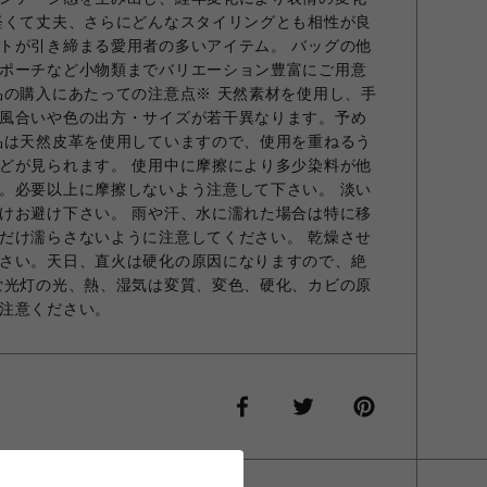
軽くて丈夫、さらにどんなスタイリングとも相性が良
トが引き締まる愛用者の多いアイテム。 バッグの他
ポーチなど小物類までバリエーション豊富にご用意
品の購入にあたっての注意点※ 天然素材を使用し、手
風合いや色の出方・サイズが若干異なります。予め
品は天然皮革を使用していますので、使用を重ねるう
どが見られます。 使用中に摩擦により多少染料が他
。必要以上に摩擦しないよう注意して下さい。 淡い
けお避け下さい。 雨や汗、水に濡れた場合は特に移
だけ濡らさないように注意してください。 乾燥させ
さい。天日、直火は硬化の原因になりますので、絶
蛍光灯の光、熱、湿気は変質、変色、硬化、カビの原
注意ください。