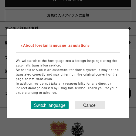
お気に入りアイテムに追加
アイテム説明 / 素材
概要
<About foreign language translation>
サイズ
We will translate the homepage into a foreign language using the
automatic translation service.
Since this service is an automatic translation system, it may not be
注意事項
translated correctly and may differ from the original content of the
page before translation.
In addition, we do not take any responsibility for any direct or
indirect damage caused by using this service. Thank you for your
understanding in advance.
シェアする
Switch language
Cancel