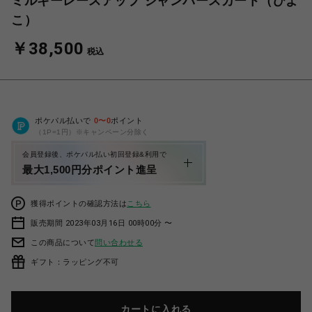
ミルキーレースアップ ジャンパースカート（ひよ
こ）
￥38,500
税込
ポケパル払いで
0
〜
0
ポイント
（1P=1円）※キャンペーン分除く
会員登録後、ポケパル払い初回登録&利用で
最大1,500円分ポイント進呈
獲得ポイントの確認方法は
こちら
販売期間 2023年03月16日 00時00分 〜
この商品について
問い合わせる
ギフト：ラッピング不可
カートに入れる