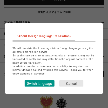
お気に入りアイテムに追加
アイテム説明 / 素材
概要
<About foreign language translation>
サイズ
We will translate the homepage into a foreign language using the
automatic translation service.
Since this service is an automatic translation system, it may not be
注意事項
translated correctly and may differ from the original content of the
page before translation.
In addition, we do not take any responsibility for any direct or
indirect damage caused by using this service. Thank you for your
understanding in advance.
シェアする
Switch language
Cancel