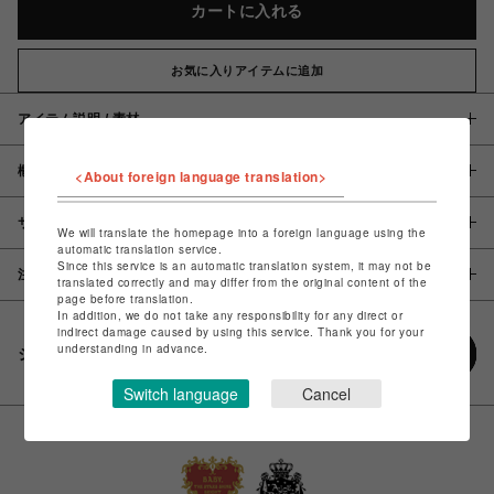
カートに入れる
お気に入りアイテムに追加
アイテム説明 / 素材
概要
<About foreign language translation>
サイズ
We will translate the homepage into a foreign language using the
automatic translation service.
Since this service is an automatic translation system, it may not be
注意事項
translated correctly and may differ from the original content of the
page before translation.
In addition, we do not take any responsibility for any direct or
indirect damage caused by using this service. Thank you for your
understanding in advance.
シェアする
Switch language
Cancel