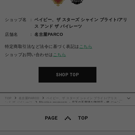
ショップ名
ベイビー、ザ スターズ シャイン ブライト/アリ
ス アンド ザ パイレーツ
店舗名
名古屋PARCO
特定商取引法など法令に基づく表記は
こちら
ショップお問い合わせは
こちら
SHOP TOP
TOP
名古屋PARCO
ベイビー、ザ スターズ シャイン ブライト/アリス ア
…
ンド ザ パイレーツ
Fleeting morments ～月下の不思議な珈琲店～柄 ジャン
パースカートⅡ（キャメル）