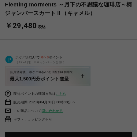
Fleeting morments ～月下の不思議な珈琲店～柄
ジャンパースカートⅡ（キャメル）
￥29,480
税込
ポケパル払いで
0
〜
0
ポイント
（1P=1円）※キャンペーン分除く
会員登録後、ポケパル払い初回登録&利用で
最大1,500円分ポイント進呈
獲得ポイントの確認方法は
こちら
販売期間 2023年04月08日 00時00分 〜
この商品について
問い合わせる
ギフト：ラッピング不可