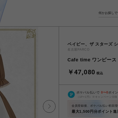
ベイビー、ザ スターズ シ
名古屋PARCO
Cafe time ワンピ
￥47,080
税込
ポケパル払いで
0
〜
0
ポイ
（1P=1円）※キャンペーン分除
会員登録後、ポケパル払い初回登
最大1,500円分ポイント進