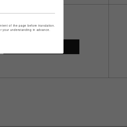
ontent of the page before translation.
for your understanding in advance.
ザ
SHOP TOP