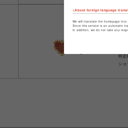
<About foreign language trans
We will translate the homepage into 
Since this service is an automatic tr
In addition, we do not take any resp
ショ
店舗
特定
ショ