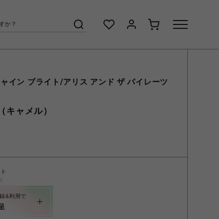
ャイン ブライト/アリス アンド ザ パイレーツ
ース（キャメル）
ント
く
録&利用で
呈