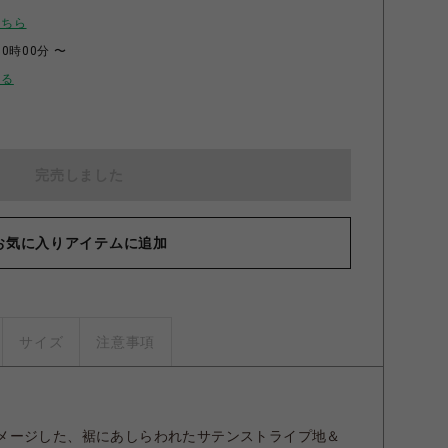
こちら
00時00分 〜
せる
完売しました
お気に入りアイテムに追加
サイズ
注意事項
メージした、裾にあしらわれたサテンストライプ地＆