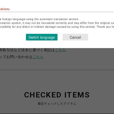
lation>
a foreign language using the automatic translation service.
anslation system, it may not be translated correctly and may differ from the original c
onsibility for any direct or indirect damage caused by using this service. Thank you 
ップ名
ベイビー、ザ スターズ シャイン ブライト/アリス アンド 
パイレーツ
Switch language
Cancel
名
名古屋PARCO
商取引法など法令に基づく表記は
こちら
ップお問い合わせは
こちら
CHECKED ITEMS
最近チェックしたアイテム