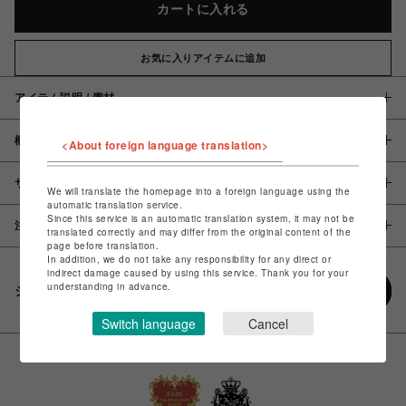
カートに入れる
お気に入りアイテムに追加
アイテム説明 / 素材
概要
<About foreign language translation>
サイズ
We will translate the homepage into a foreign language using the
automatic translation service.
Since this service is an automatic translation system, it may not be
注意事項
translated correctly and may differ from the original content of the
page before translation.
In addition, we do not take any responsibility for any direct or
indirect damage caused by using this service. Thank you for your
understanding in advance.
シェアする
Switch language
Cancel