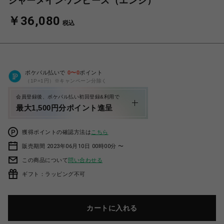
シャーメインワンピース（エンジ）
￥36,080
税込
ポケパル払いで
0
〜
0
ポイント
（1P=1円）※キャンペーン分除く
会員登録後、ポケパル払い初回登録&利用で
最大1,500円分ポイント進呈
獲得ポイントの確認方法は
こちら
販売期間 2023年06月10日 00時00分 〜
この商品について
問い合わせる
ギフト：ラッピング不可
カートに入れる