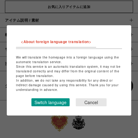
お気に入りアイテムに追加
アイテム説明 / 素材
概要
<About foreign language translation>
サイズ
We will translate the homepage into a foreign language using the
automatic translation service.
注意事項
Since this service is an automatic translation system, it may not be
translated correctly and may differ from the original content of the
page before translation.
In addition, we do not take any responsibility for any direct or
indirect damage caused by using this service. Thank you for your
シェアする
understanding in advance.
Switch language
Cancel