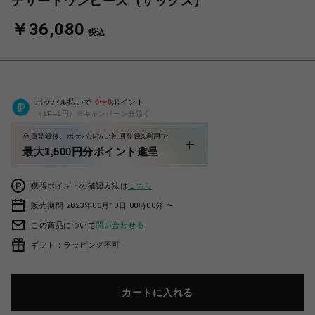
デザートワンピース（サックス）
￥36,080
税込
ポケパル払いで
0
〜
0
ポイント
（1P=1円）※キャンペーン分除く
会員登録後、ポケパル払い初回登録&利用で
最大1,500円分ポイント進呈
獲得ポイントの確認方法は
こちら
販売期間 2023年06月10日 00時00分 〜
この商品について
問い合わせる
ギフト：ラッピング不可
カートに入れる