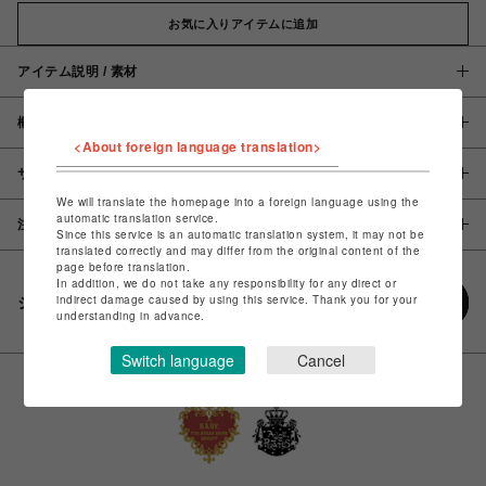
お気に入りアイテムに追加
アイテム説明 / 素材
概要
<About foreign language translation>
サイズ
We will translate the homepage into a foreign language using the
automatic translation service.
注意事項
Since this service is an automatic translation system, it may not be
translated correctly and may differ from the original content of the
page before translation.
In addition, we do not take any responsibility for any direct or
indirect damage caused by using this service. Thank you for your
シェアする
understanding in advance.
Switch language
Cancel