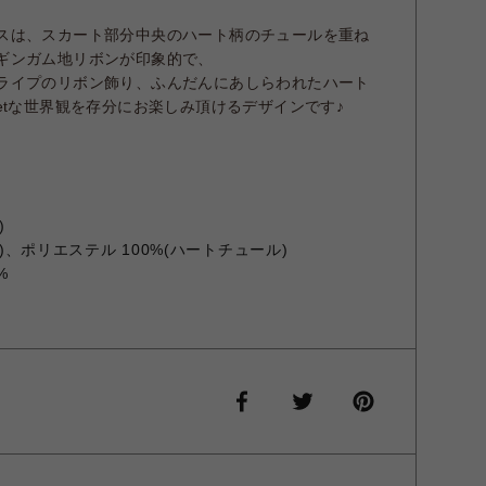
スは、スカート部分中央のハート柄のチュールを重ね
ギンガム地リボンが印象的で、
ライプのリボン飾り、ふんだんにあしらわれたハート
etな世界観を存分にお楽しみ頂けるデザインです♪
)
ム)、ポリエステル 100%(ハートチュール)
%