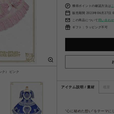
獲得ポイントの確認方法は
販売期間 2023年06月27日 
この商品について
問い合わ
ギフト：ラッピング不可
（ピンク） ピンク
Sweet My Se
アイテム説明 / 素材
概要
“心に秘めた想い”をテーマ