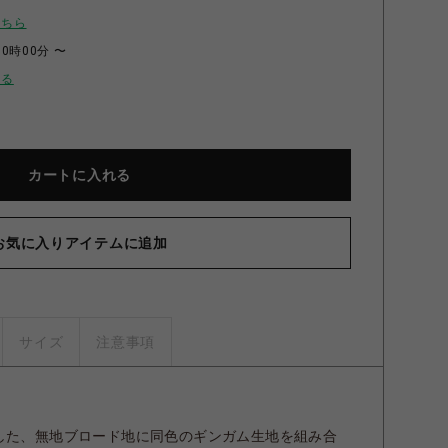
こちら
00時00分 〜
せる
カートに入れる
お気に入りアイテムに追加
cret Heart ワンピース（マスタード） マスタード
サイズ
注意事項
にした、無地ブロード地に同色のギンガム生地を組み合