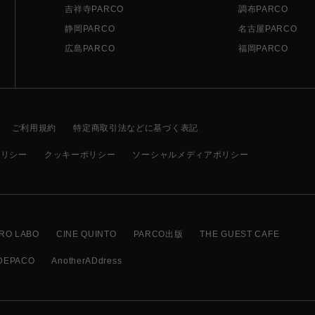
吉祥寺PARCO
調布PARCO
静岡PARCO
名古屋PARCO
広島PARCO
福岡PARCO
ご利用規約
特定商取引法などに基づく表記
ポリシー
クッキーポリシー
ソーシャルメディアポリシー
RO LABO
CINE QUINTO
PARCO出版
THE GUEST CAFE
DEPACO
AnotherADdress