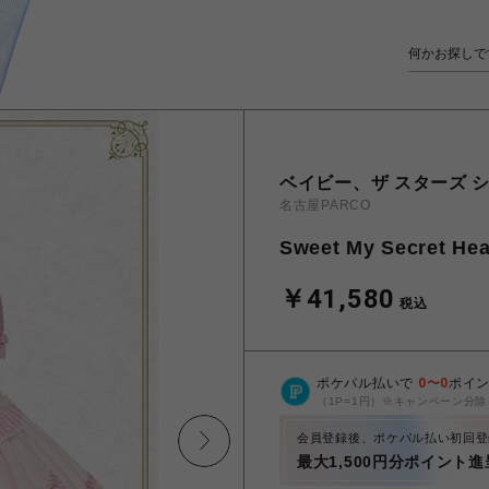
ベイビー、ザ スターズ シ
名古屋PARCO
Sweet My Secret
￥41,580
税込
ポケパル払いで
0
〜
0
ポイ
（1P=1円）※キャンペーン分除
会員登録後、ポケパル払い初回登
最大1,500円分ポイント進