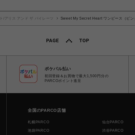
ト/アリス アンド ザ パイレーツ
Sweet My Secret Heart ワンピース（ピ
ポケパル払い
初回登録＆お買物で最大1,500円分の
PARCOポイント進呈
全国のPARCO店舗
札幌PARCO
仙台PARCO
池袋PARCO
渋谷PARCO