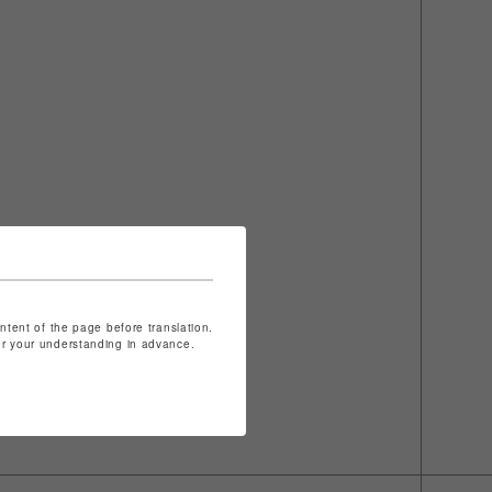
ontent of the page before translation.
for your understanding in advance.