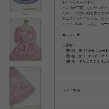
わせたシリーズです。
パフ袖が可愛らしいワンピー
たハート型の小窓と大きめの
ブルー
ミニフリルやギンガム・スト
モチーフ綿レースなど、Swe
★…☆…★
☆
素材☆
・
[表地] 綿 100%(ブロード
・[別地] 綿 100%(ギンガ
・[裏地] ポリエステル 100
シェアする