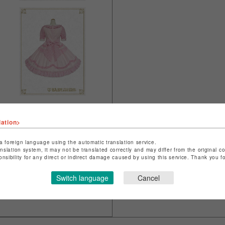
lation>
a foreign language using the automatic translation service.
anslation system, it may not be translated correctly and may differ from the original c
onsibility for any direct or indirect damage caused by using this service. Thank you 
Switch language
Cancel