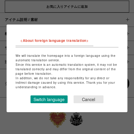
お気に入りアイテムに追加
アイテム説明 / 素材
概要
<About foreign language translation>
サイズ
We will translate the homepage into a foreign language using the
automatic translation service.
注意事項
Since this service is an automatic translation system, it may not be
translated correctly and may differ from the original content of the
page before translation.
In addition, we do not take any responsibility for any direct or
indirect damage caused by using this service. Thank you for your
シェアする
understanding in advance.
Switch language
Cancel