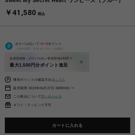
Sweet My Secret Heart ワンピース（ブルー）
￥41,580
税込
ポケパル払いで
0
〜
0
ポイント
（1P=1円）※キャンペーン分除く
会員登録後、ポケパル払い初回登録&利用で
最大1,500円分ポイント進呈
獲得ポイントの確認方法は
こちら
販売期間 2023年06月27日 00時00分 〜
この商品について
問い合わせる
ギフト：ラッピング不可
カートに入れる