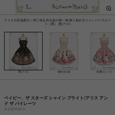
クリスの百鬼夜行～宵に咲き誇る妖の華～柄 飾り釦付きジャンパースカー
ト（墨） 墨(クロ)
墨(クロ)
胡粉(生成)
朱鷺(ピンク)
ベイビー、ザ スターズ シャイン ブライト/アリス アン
ド ザ パイレーツ
名古屋PARCO