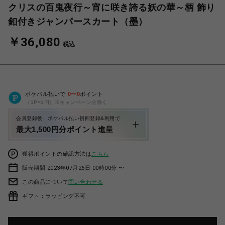
クリスの百鬼夜行～宵に咲き誇る妖の華～柄 飾り
釦付きジャンパースカート（墨）
￥36,080
税込
ポケパル払いで
0
〜
0
ポイント
（1P=1円）※キャンペーン分除く
会員登録後、ポケパル払い初回登録&利用で
最大1,500円分ポイント進呈
獲得ポイントの確認方法は
こちら
販売期間 2023年07月26日 00時00分 〜
この商品について
問い合わせる
ギフト：ラッピング不可