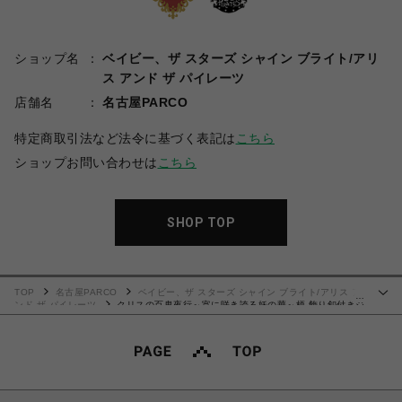
ショップ名
ベイビー、ザ スターズ シャイン ブライト/アリ
ス アンド ザ パイレーツ
店舗名
名古屋PARCO
特定商取引法など法令に基づく表記は
こちら
ショップお問い合わせは
こちら
SHOP TOP
TOP
名古屋PARCO
ベイビー、ザ スターズ シャイン ブライト/アリス ア
…
ンド ザ パイレーツ
クリスの百鬼夜行～宵に咲き誇る妖の華～柄 飾り釦付きジ
ャンパースカート（墨）