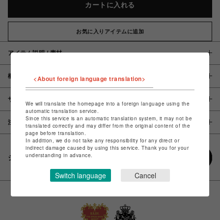
カートに入れる
お気に入りアイテムに追加
アイテム説明 / 素材
概要
<About foreign language translation>
サイズ
We will translate the homepage into a foreign language using the
automatic translation service.
Since this service is an automatic translation system, it may not be
注意事項
translated correctly and may differ from the original content of the
page before translation.
In addition, we do not take any responsibility for any direct or
indirect damage caused by using this service. Thank you for your
understanding in advance.
シェアする
Switch language
Cancel