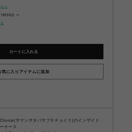
こちら
11時00分 〜
せる
カートに入れる
お気に入りアイテムに追加
Petit Choice(サマンサタバサプチチョイス)のインザイド
ーケース