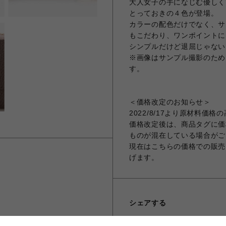
大人女子の手になじむ優しく
とっておきの４色が登場。
カラーの配色だけでなく、サ
もこだわり、ワンポイントに
シンプルだけど退屈じゃない
※画像はサンプル撮影のため
す。
＜価格改定のお知らせ＞
2022/8/17より原材料
価格改定後は、商品タグに価
ものが混在している場合がご
現在はこちらの価格での販売
げます。
シェアする