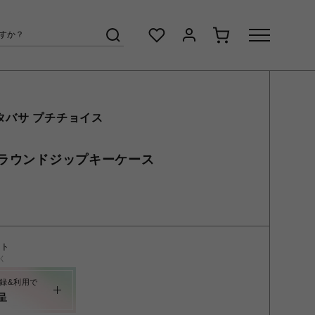
タバサ プチチョイス
ラウンドジップキーケース
ント
く
録&利用で
呈