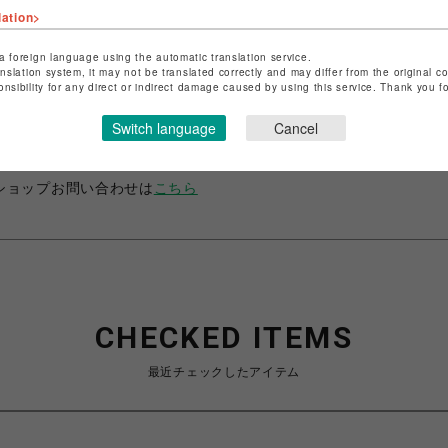
lation>
a foreign language using the automatic translation service.
anslation system, it may not be translated correctly and may differ from the original c
onsibility for any direct or indirect damage caused by using this service. Thank you 
ショップ名
サマンサベガ＆サマンサタバサ プチチョイス
店舗名
錦糸町PARCO
Switch language
Cancel
特定商取引法など法令に基づく表記は
こちら
ショップお問い合わせは
こちら
CHECKED ITEMS
最近チェックしたアイテム