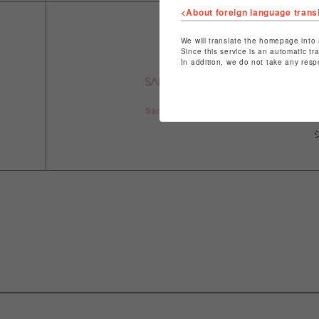
<About foreign language trans
We will translate the homepage into 
Since this service is an automatic tr
In addition, we do not take any resp