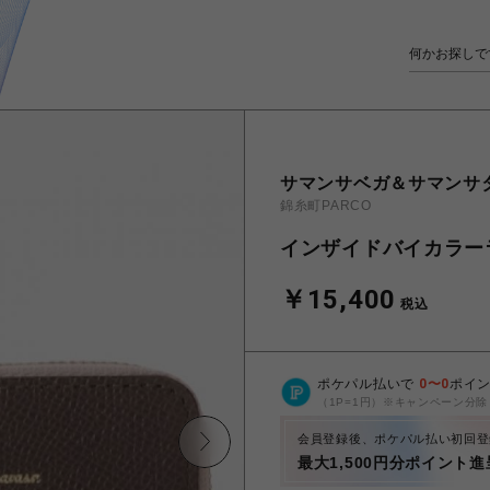
サマンサベガ＆サマンサ
錦糸町PARCO
インザイドバイカラー
￥15,400
税込
ポケパル払いで
0
〜
0
ポイ
（1P=1円）※キャンペーン分除
会員登録後、ポケパル払い初回登
最大1,500円分ポイント進