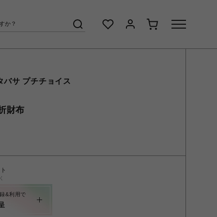
タバサ プチチョイス
折財布
ント
く
録&利用で
呈