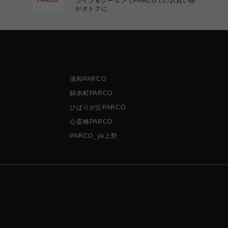
コイン＆クーポンでPARCOでのお買い物
がオトクに
浦和PARCO
錦糸町PARCO
ひばりが丘PARCO
心斎橋PARCO
PARCO_ya上野