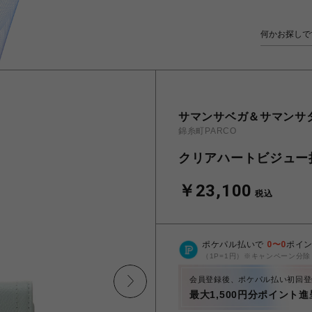
サマンサベガ＆サマンサ
錦糸町PARCO
クリアハートビジュー
￥23,100
税込
ポケパル払いで
0
〜
0
ポイ
（1P=1円）※キャンペーン分除
会員登録後、ポケパル払い初回登
最大1,500円分ポイント進