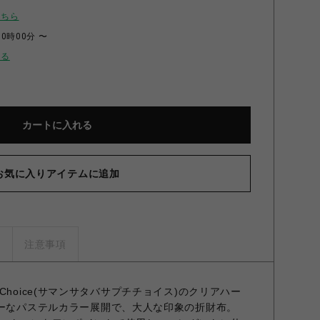
こちら
00時00分 〜
せる
カートに入れる
お気に入りアイテムに追加
ズ
注意事項
Petit Choice(サマンサタバサプチチョイス)のクリアハー
キーなパステルカラー展開で、大人な印象の折財布。