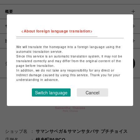
概要
サイズ
<About foreign language translation>
注意事項
We will translate the homepage into a foreign language using the
automatic translation service.
Since this service is an automatic translation system, it may not be
translated correctly and may differ from the original content of the
シェアする
page before translation.
In addition, we do not take any responsibility for any direct or
indirect damage caused by using this service. Thank you for your
understanding in advance.
Switch language
Cancel
ショップ名
サマンサベガ＆サマンサタバサ プチチョイス
店舗名
錦糸町PARCO