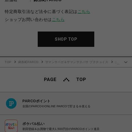
特定商取引法など法令に基づく表記は
こちら
ショップお問い合わせは
こちら
SHOP TOP
TOP
錦糸町PARCO
サマンサベガ＆サマンサタバサ プチチョイス
ク
…
リアハートビジューパスケース
PARCOポイント
全国のPARCOやONLINE PARCOで貯まる＆使える
ポケパル払い
初回登録＆お買物で最大1,500円分のPARCOポイント進呈