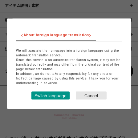
アイテム説明 / 素材
概要
<About foreign language translation>
サイズ
注意事項
We will translate the homepage into a foreign language using the
automatic translation service.
Since this service is an automatic translation system, it may not be
translated correctly and may differ from the original content of the
page before translation.
シェアする
In addition, we do not take any responsibility for any direct or
indirect damage caused by using this service. Thank you for your
understanding in advance.
Switch language
Cancel