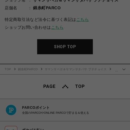
ショップ名
サマンサベガ＆サマンサタバサ プチチョイス
店舗名
錦糸町PARCO
特定商取引法など法令に基づく表記は
こちら
ショップお問い合わせは
こちら
SHOP TOP
TOP
錦糸町PARCO
サマンサベガ＆サマンサタバサ プチチョイス
…
「ディズニープリンセスコレクション」バニティバッグ
PARCOポイント
全国のPARCOやONLINE PARCOで貯まる＆使える
ポケパル払い