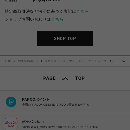
特定商取引法など法令に基づく表記は
こちら
ショップお問い合わせは
こちら
SHOP TOP
TOP
錦糸町PARCO
サマンサベガ＆サマンサタバサ プチチョイス
バ
…
イカラーフロントベルト 二つ折り財布
PARCOポイント
全国のPARCOやONLINE PARCOで貯まる＆使える
ポケパル払い
初回登録＆お買物で最大1,500円分のPARCOポイント進呈