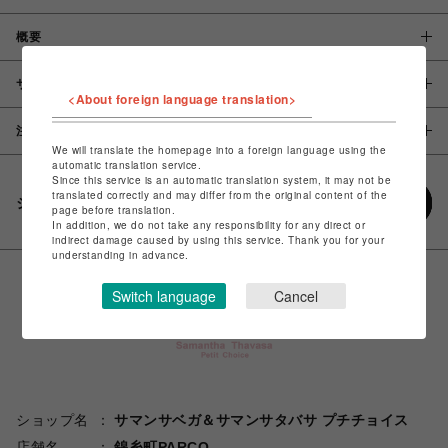
概要
サイズ
<About foreign language translation>
注意事項
We will translate the homepage into a foreign language using the
automatic translation service.
Since this service is an automatic translation system, it may not be
translated correctly and may differ from the original content of the
シェアする
page before translation.
In addition, we do not take any responsibility for any direct or
indirect damage caused by using this service. Thank you for your
understanding in advance.
Switch language
Cancel
ショップ名
サマンサベガ＆サマンサタバサ プチチョイス
店舗名
錦糸町PARCO